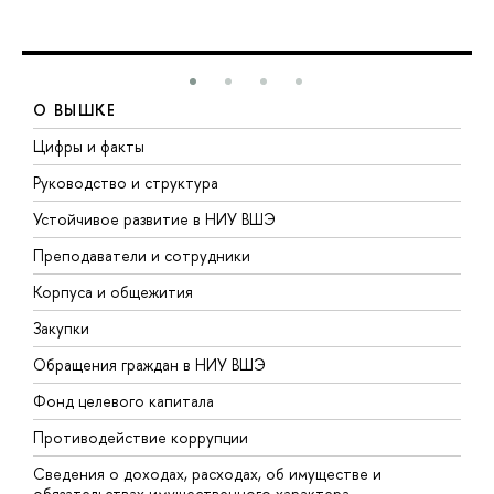
О ВЫШКЕ
Цифры и факты
Л
Руководство и структура
Д
Устойчивое развитие в НИУ ВШЭ
О
Преподаватели и сотрудники
П
Корпуса и общежития
В
Закупки
П
Обращения граждан в НИУ ВШЭ
А
Фонд целевого капитала
Д
Противодействие коррупции
Ц
Сведения о доходах, расходах, об имуществе и
Б
обязательствах имущественного характера