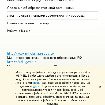
О
Сведения об образовательной организации
О
Людям с ограниченными возможностями здоровья
Единая платежная страница
Работа в Вышке
http://www.minobrnauki.gov.ru/
Министерство науки и высшего образования РФ
https://edu.gov.ru/
Министерство просвещения РФ
Мы используем файлы cookies для улучшения работы сайта
https://elearning.hse.ru/mooc
НИУ ВШЭ и большего удобства его использования. Более
Массовые открытые онлайн-курсы
подробную информацию об использовании файлов cookies
можно найти
здесь
, наши правила обработки персональных
данных –
здесь
. Продолжая пользоваться сайтом, вы
✖
подтверждаете, что были проинформированы об
© НИУ ВШЭ 1993–2026
Адреса и контакты
Условия
использовании файлов cookies сайтом НИУ ВШЭ и согласны
использования материалов
Политика конфиденциальности
Карта
с нашими правилами обработки персональных данных. Вы
сайта
можете отключить файлы cookies в настройках Вашего
Шрифты HSE Sans и HSE Slab разработаны в
Школе дизайна НИУ
браузера.
ВШЭ