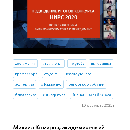
достижения
идеи и опыт
не учеба
выпускники
профессора
студенты
взгляд ученого
экспертиза
официально
репортаж о событии
бакалавриат
магистратура
Высшая школа бизнеса
10 февраля, 2021 г.
Михаил Комаров, академический