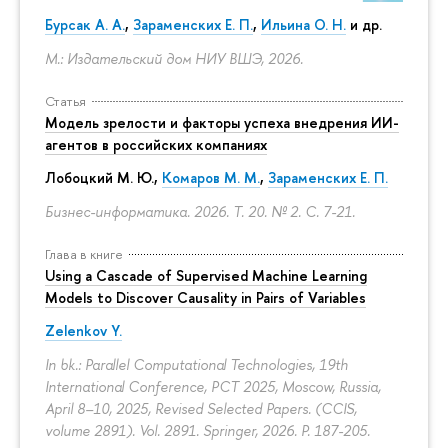
Бурсак А. А.
,
Зараменских Е. П.
,
Ильина О. Н.
и др.
М.: Издательский дом НИУ ВШЭ, 2026.
Статья
Модель зрелости и факторы успеха внедрения ИИ-
агентов в российских компаниях
Лобоцкий М. Ю.,
Комаров М. М.
,
Зараменских Е. П.
Бизнес-информатика. 2026. Т. 20. № 2.
С. 7-21.
Глава в книге
Using a Cascade of Supervised Machine Learning
Models to Discover Causality in Pairs of Variables
Zelenkov Y.
In bk.: Parallel Computational Technologies, 19th
International Conference, PCT 2025, Moscow, Russia,
April 8–10, 2025, Revised Selected Papers. (CCIS,
volume 2891). Vol. 2891. Springer, 2026.
P. 187-205.