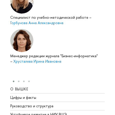
Специалист по учебно-методической работе
–
Горбунова Анна Александровна
Менеджер редакции журнала "Бизнес-информатика"
–
Хрусталева Ирина Ивановна
О ВЫШКЕ
ОБР
Цифры и факты
Лице
Руководство и структура
Довуз
Устойчивое развитие в НИУ ВШЭ
Олим