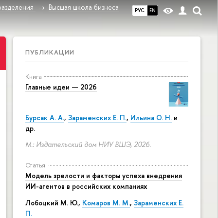
разделения
Высшая школа бизнеса
РУС
EN
ПУБЛИКАЦИИ
Книга
Главные идеи — 2026
Бурсак А. А.
,
Зараменских Е. П.
,
Ильина О. Н.
и
др.
М.: Издательский дом НИУ ВШЭ, 2026.
Статья
Модель зрелости и факторы успеха внедрения
ИИ-агентов в российских компаниях
Лобоцкий М. Ю.,
Комаров М. М.
,
Зараменских Е.
П.