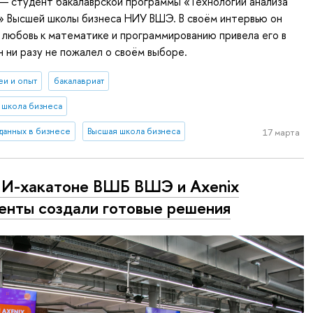
— студент бакалаврской программы «Технологии анализа
» Высшей школы бизнеса НИУ ВШЭ. В своём интервью он
к любовь к математике и программированию привела его в
н ни разу не пожалел о своём выборе.
еи и опыт
бакалавриат
 школа бизнеса
 данных в бизнесе
Высшая школа бизнеса
17 марта
И-хакатоне ВШБ ВШЭ и Axenix
енты создали готовые решения