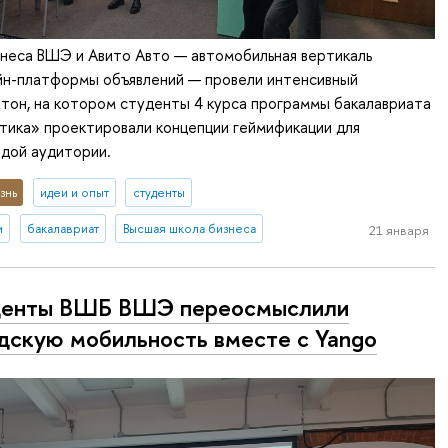
неса ВШЭ и Авито Авто — автомобильная вертикаль
йн-платформы объявлений — провели интенсивный
тон, на котором студенты 4 курса программы бакалавриата
тика» проектировали концепции геймификации для
дой аудитории.
знь
идеи и опыт
студенты
и
бакалавриат
Высшая школа бизнеса
21 января
денты ВШБ ВШЭ переосмыслили
дскую мобильность вместе с Yango