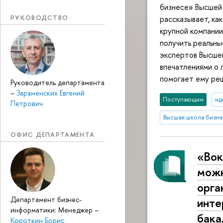
бизнесе» Высшей
РУКОВОДСТВО
рассказывает, ка
крупной компании
получить реальны
экспертов Высше
впечатлениями о 
помогает ему реш
Руководитель департамента
–
Зараменских Евгений
Поступающим
ид
Петрович
Высшая школа бизне
ОФИС ДЕПАРТАМЕНТА
«Вок
можн
орга
инте
Департамент бизнес-
информатики: Менеджер
–
бака
Короткин Борис