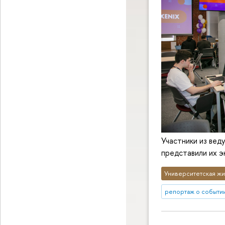
Участники из вед
представили их 
Университетская жи
репортаж о событи