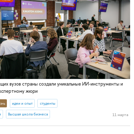
ущих вузов страны создали уникальные ИИ-инструменты и
экспертному жюри
знь
идеи и опыт
студенты
и
Высшая школа бизнеса
11 марта