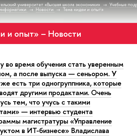
ельский университет «Высшая школа экономики»
Учебные под
-информатики
Новости
Тема «идеи и опыт»
и и опыт» – Новости
у во время обучения стать уверенным
ом, а после выпуска — сеньором. У
уже есть три одногруппника, которые
водят другими продактами. Очень
усь тем, что учусь с такими
тами» — интервью студента
раммы магистратуры «Управление
уктом в ИТ-бизнесе» Владислава