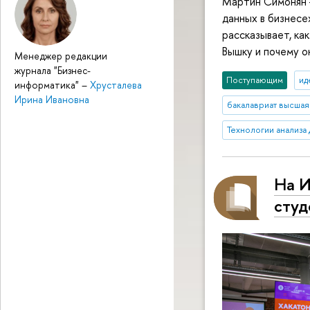
Мартин Симонян 
данных в бизнесе
рассказывает, ка
Вышку и почему о
Менеджер редакции
журнала "Бизнес-
Поступающим
ид
информатика"
–
Хрусталева
Ирина Ивановна
бакалавриат высшая
Технологии анализа
На И
студ