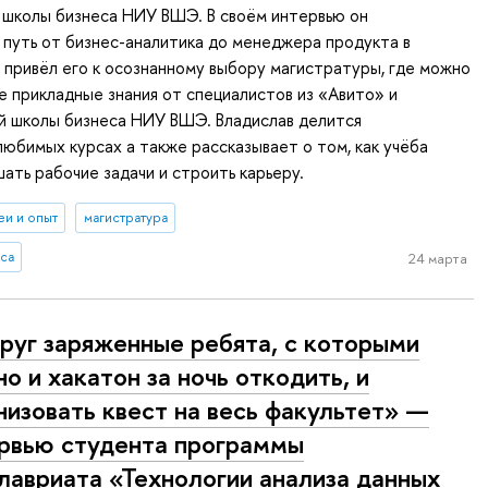
 школы бизнеса НИУ ВШЭ. В своём интервью он
к путь от бизнес-аналитика до менеджера продукта в
 привёл его к осознанному выбору магистратуры, где можно
е прикладные знания от специалистов из «Авито» и
й школы бизнеса НИУ ВШЭ. Владислав делится
любимых курсах а также рассказывает о том, как учёба
ать рабочие задачи и строить карьеру.
еи и опыт
магистратура
са
24 марта
руг заряженные ребята, с которыми
о и хакатон за ночь откодить, и
низовать квест на весь факультет» —
рвью студента программы
лавриата «Технологии анализа данных