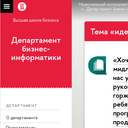
Национальный исследоват
Департамент бизнес
Высшая школа бизнеса
Тема «иде
Департамент
бизнес-
информатики
«Хоч
мидл
нас 
руко
горж
ребя
ДЕПАРТАМЕНТ
прог
О департаменте
прод
Преподаватели