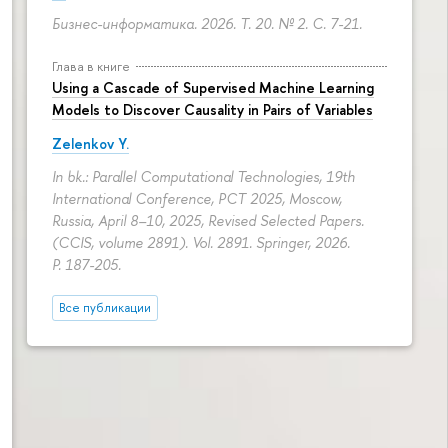
Бизнес-информатика. 2026. Т. 20. № 2.
С. 7-21.
Глава в книге
Using a Cascade of Supervised Machine Learning
Models to Discover Causality in Pairs of Variables
Zelenkov Y.
In bk.: Parallel Computational Technologies, 19th
International Conference, PCT 2025, Moscow,
Russia, April 8–10, 2025, Revised Selected Papers.
(CCIS, volume 2891). Vol. 2891. Springer, 2026.
P. 187-205.
Все публикации