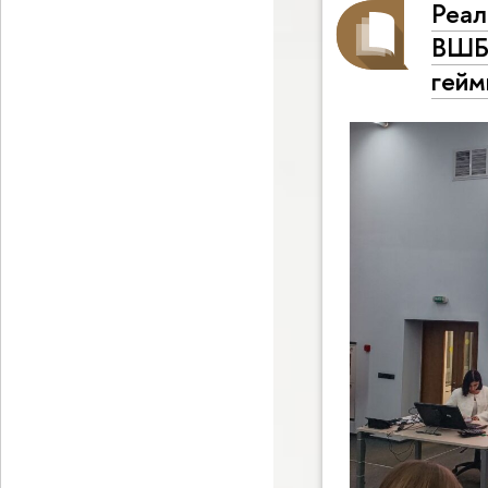
Реал
ВШБ 
гейм