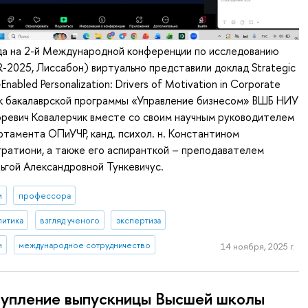
ода на 2-й Международной конференции по исследованию
R-2025, Лиссабон) виртуально представили доклад Strategic
nabled Personalization: Drivers of Motivation in Corporate
ик бакалаврской программы «Управление бизнесом» ВШБ НИУ
ревич Ковалерчик вместе со своим научным руководителем
тамента ОПиУЧР, канд. психол. н. Константином
ратиони, а также его аспиранткой – преподавателем
гой Александровной Тункевичус.
и
профессора
литика
взгляд ученого
экспертиза
и
международное сотрудничество
14 ноября, 2025 г.
упление выпускницы Высшей школы