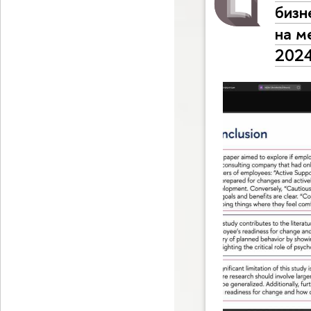
бизн
на м
2024