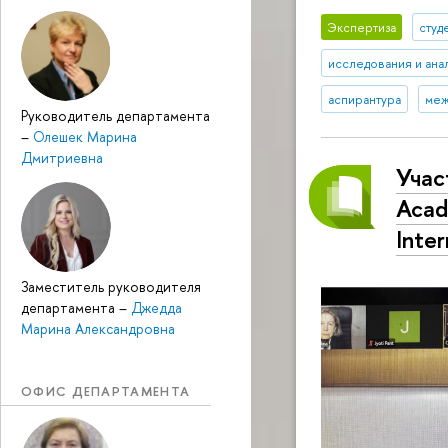
Экспертиза
студ
исследования и ана
аспирантура
меж
Руководитель департамента
–
Олешек Марина
Дмитриевна
Учас
Acad
Inte
Заместитель руководителя
департамента
–
Джедда
Марина Александровна
ОФИС ДЕПАРТАМЕНТА