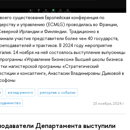
своего существования Европейская конференция по
дерству и управлению (ECMLG) проводилась во Франции,
 Северной Ирландии и Финляндии. Традиционно в
имали участие представители более чем 40 государств,
преподавателей и практиков. В 2024 году мероприятие
алия. 14 ноября на ней состоялось выступление выпускницы
 программы «Управление бизнесом» Высшей школы бизнеса
тки магистерской программы «Стратегический
стиции и консалтинг», Анастасии Владимировны Дьяковой в
усофоны
и
взгляд ученого
репортаж о событии
рудничество
15 ноября, 2024 г.
одаватели Департамента выступили