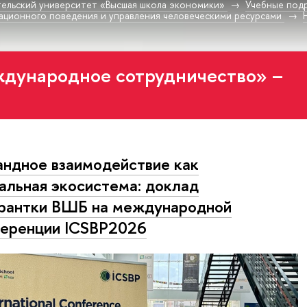
ельский университет «Высшая школа экономики»
Учебные под
ационного поведения и управления человеческими ресурсами
ждународное сотрудничество» –
ндное взаимодействие как
альная экосистема: доклад
рантки ВШБ на международной
еренции ICSBP2026