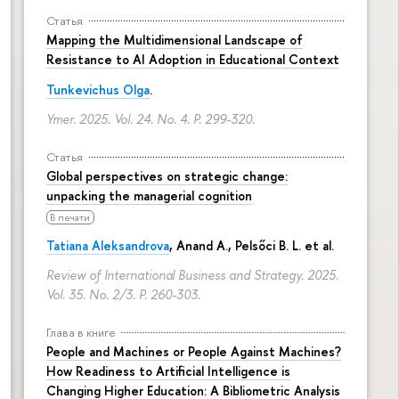
Статья
Mapping the Multidimensional Landscape of
Resistance to AI Adoption in Educational Context
Tunkevichus Olga
.
Ymer. 2025. Vol. 24. No. 4.
P. 299-320.
Статья
Global perspectives on strategic change:
unpacking the managerial cognition
В печати
Tatiana Aleksandrova
,
Anand A.
, Pelsőci B. L. et al.
Review of International Business and Strategy. 2025.
Vol. 35. No. 2/3.
P. 260-303.
Глава в книге
People and Machines or People Against Machines?
How Readiness to Artificial Intelligence is
Changing Higher Education: A Bibliometric Analysis