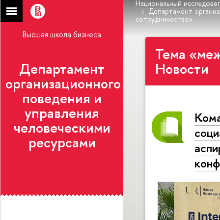
Национальный исследоват
Департамент организ
сотрудничество»
Высшая школа бизнеса
Тема «ме
Департамент
Новости
организационного
поведения и
управления
Кома
человеческими
соци
ресурсами
аспи
конф