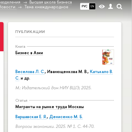
разделения
Высшая школа бизнеса
Новости
Тема «международное
РУС
EN
ПУБЛИКАЦИИ
Книга
Бизнес в Азии
Веселова Л. С.
,
Иванющенкова М. В.
,
Катькало В.
С.
и др.
М.: Издательский дом НИУ ВШЭ, 2025.
Статья
Мигранты на рынке труда Москвы
Варшавская Е. Я.
,
Денисенко М. Б.
Вопросы экономики. 2025. № 1.
С. 44-70.