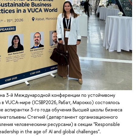
 на 3-й Международной конференции по устойчивому
 в VUCA-мире (ICSBP2026, Рабат, Марокко) состоялось
е аспирантки 3-го года обучения Высшей школы бизнеса
натольевны Стегний (департамент организационного
вления человеческими ресурсами) в секции "Responsible
eadership in the age of AI and global challenges".