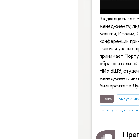
За двадцать лет 
менеджменту, ли
Бельгии, Италии,
конференции прин
включая учёных, 
принимает Португ
образовательной
НИУ ВШЭ, студен
менеджмент: инве
Университете Л
Наука
выпускник
международное сот
Преп