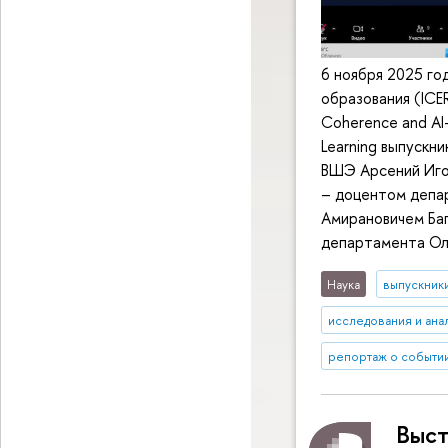
6 ноября 2025 г
образования (ICE
Coherence and AI-E
Learning выпускн
ВШЭ Арсений Иго
– доцентом депар
Амирановичем Баг
департамента Оль
Наука
выпускник
исследования и ана
репортаж о событи
Выст