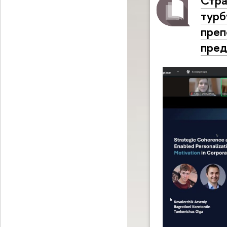
Стра
турб
преп
пред