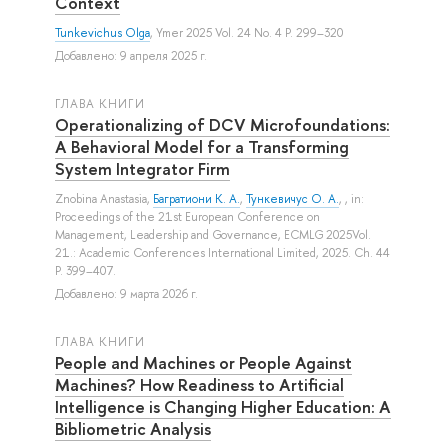
Context
Tunkevichus Olga
, Ymer 2025 Vol. 24 No. 4 P. 299–320
Добавлено: 9 апреля 2025 г.
ГЛАВА КНИГИ
Operationalizing of DCV Microfoundations:
A Behavioral Model for a Transforming
System Integrator Firm
Znobina Anastasia
,
Багратиони К. А.
,
Тункевичус О. А.
, , in:
Proceedings of the 21st European Conference on
Management, Leadership and Governance, ECMLG 2025Vol.
21.: Academic Conferences International Limited, 2025. Ch. 44
P. 399–407.
Добавлено: 9 марта 2026 г.
ГЛАВА КНИГИ
People and Machines or People Against
Machines? How Readiness to Artificial
Intelligence is Changing Higher Education: A
Bibliometric Analysis