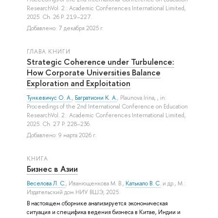
ResearchVol. 2.: Academic Conferences International Limited,
2025. Ch. 26 P. 219–227.
Добавлено: 7 декабря 2025 г.
ГЛАВА КНИГИ
Strategic Coherence under Turbulence:
How Corporate Universities Balance
Exploration and Exploitation
Тункевичус О. А.
,
Багратиони К. А.
,
Plaunova Irina
, , in:
Proceedings of the 2nd International Conference on Education
ResearchVol. 2.: Academic Conferences International Limited,
2025. Ch. 27 P. 228–236.
Добавлено: 9 марта 2026 г.
КНИГА
Бизнес в Азии
Веселова Л. С.
,
Иванющенкова М. В.
,
Катькало В. С.
и др.
, М.:
Издательский дом НИУ ВШЭ, 2025.
В настоящем сборнике анализируется экономическая
ситуация и специфика ведения бизнеса в Китае, Индии и