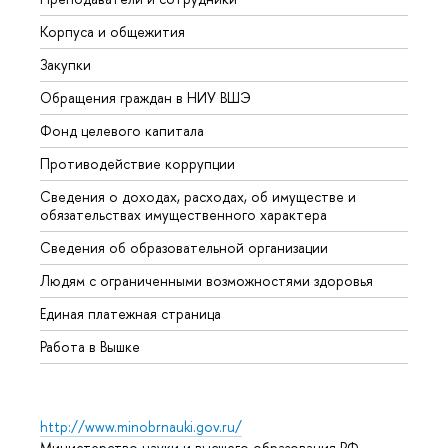
Корпуса и общежития
Вышк
Закупки
Прием
Обращения граждан в НИУ ВШЭ
Аспир
Фонд целевого капитала
Допол
Противодействие коррупции
Центр
Сведения о доходах, расходах, об имуществе и
Бизне
обязательствах имущественного характера
Образ
Сведения об образовательной организации
Обрат
Людям с ограниченными возможностями здоровья
Единая платежная страница
Работа в Вышке
http://www.minobrnauki.gov.ru/
Министерство науки и высшего образования РФ