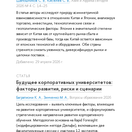
Шапошников С. В.
,
Киселев С. В.
, Азия и Африка сегодня
2026 № 4 С. 14–25
В статье авторы исследуют природу асимметричной
взаимозависимости в отношениях Китая и Японии, анализируя
торговлю, инвестиции, технологические связи и
геополитические факторы. Япония в значительной степени
зависит от Китая как от крупнейшего рынка сбыта и
производственной базы, тогда как Китай остается зависимым
от японских технологий и оборудования. Обе страны
стремятся снизить уязвимость, диверсифицируя рынки и
цепочки поставок. ...
Добавлено: 29 апреля 2026 г.
СТАТЬЯ
Будущее корпоративных университетов:
факторы развития, риски и сценарии
Багратиони К. А.
,
Зинченко М. А.
, Вопросы образования 2026
Цель исследования – выявить ключевые факторы, влияющие
на развитие корпоративных университетов, и сформулировать
стратегические направления развития корпоративного
обучения. Методология основана на Rapid Foresight
(модифицированном методе Дельфи), включавшем две
фасилитируемые сессии с участием 12 экспертов,