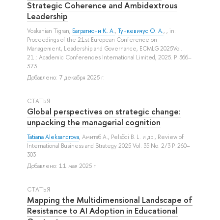
Strategic Coherence and Ambidextrous
Leadership
Voskanian Tigran
,
Багратиони К. А.
,
Тункевичус О. А.
, , in:
Proceedings of the 21st European Conference on
Management, Leadership and Governance, ECMLG 2025Vol.
21.: Academic Conferences International Limited, 2025. P. 366–
373.
Добавлено: 7 декабря 2025 г.
СТАТЬЯ
Global perspectives on strategic change:
unpacking the managerial cognition
Tatiana Aleksandrova
,
Амитаб А.
,
Pelsőci B. L.
и др.
, Review of
International Business and Strategy 2025 Vol. 35 No. 2/3 P. 260–
303
Добавлено: 11 мая 2025 г.
СТАТЬЯ
Mapping the Multidimensional Landscape of
Resistance to AI Adoption in Educational