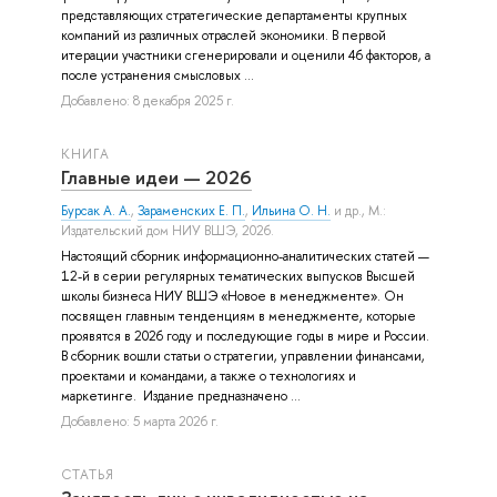
представляющих стратегические департаменты крупных
компаний из различных отраслей экономики. В первой
итерации участники сгенерировали и оценили 46 факторов, а
после устранения смысловых ...
Добавлено: 8 декабря 2025 г.
КНИГА
Главные идеи — 2026
Бурсак А. А.
,
Зараменских Е. П.
,
Ильина О. Н.
и др.
, М.:
Издательский дом НИУ ВШЭ, 2026.
Настоящий сборник информационно-аналитических статей —
12-й в серии регулярных тематических выпусков Высшей
школы бизнеса НИУ ВШЭ «Новое в менеджменте». Он
посвящен главным тенденциям в менеджменте, которые
проявятся в 2026 году и последующие годы в мире и России.
В сборник вошли статьи о стратегии, управлении финансами,
проектами и командами, а также о технологиях и
маркетинге. Издание предназначено ...
Добавлено: 5 марта 2026 г.
СТАТЬЯ