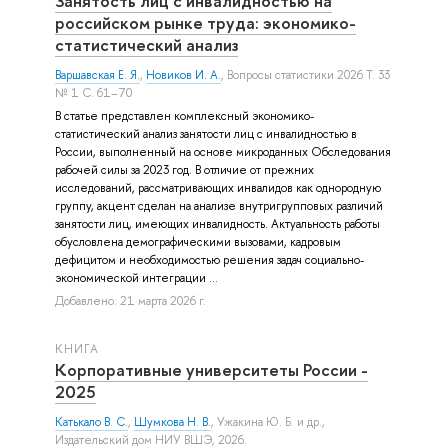
Занятость лиц с инвалидностью на
российском рынке труда: экономико-
статистический анализ
Варшавская Е. Я.
,
Новиков И. А.
, Вопросы статистики 2026 Т. 33
№ 1 С. 61–70
В статье представлен комплексный экономико-
статистический анализ занятости лиц с инвалидностью в
России, выполненный на основе микроданных Обследования
рабочей силы за 2023 год. В отличие от прежних
исследований, рассматривающих инвалидов как однородную
группу, акцент сделан на анализе внутригрупповых различий
занятости лиц, имеющих инвалидность. Актуальность работы
обусловлена демографическими вызовами, кадровым
дефицитом и необходимостью решения задач социально-
экономической интеграции ...
Добавлено: 21 марта 2026 г.
КНИГА
Корпоративные университеты России -
2025
Катькало В. С.
,
Шумкова Н. В.
,
Ужакина Ю. Б.
и др.
,
Издательский дом НИУ ВШЭ, 2026.