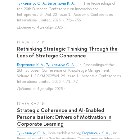
Тункевичус О. А.
,
Багратиони К. А.
, , in: The Proceedings of
the 20th European Conference on Innovation and
EntrepreneurshipVol. 20. Issue 1.: Academic Conferences
International Limited, 2025. P. 759–766.
Добавлено: 4 декабря 2025 г.
ГЛАВА КНИГИ
Rethinking Strategic Thinking Through the
Lens of Strategic Coherence
Багратиони К. А.
,
Тункевичус О. А.
, , in: Proceedings of the
26th European Conference on Knowledge Management.
Volume 1. ECKM 2025Vol. 26. Issue 1.: Academic Conferences
International Limited, 2025. P. 71–77.
Добавлено: 4 декабря 2025 г.
ГЛАВА КНИГИ
Strategic Coherence and AI-Enabled
Personalization: Drivers of Motivation in
Corporate Learning
Тункевичус О. А.
,
Kovalerchik Arseniy
,
Багратиони К. А.
, , in:
Proceedings of the 2nd International Conference on Education