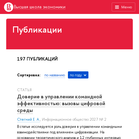
Высшая школа экономики
Меню
Публикации
197 ПУБЛИКАЦИЙ
Сортировка:
по названию
по году
СТАТЬЯ
Доверие в управлении командной
эффективностью: вызовы цифровой
среды
Стегний Е. А.
, Информационное общество 2027 № 2
В статье исследуется роль доверия в управлении командными
взаимодействиями под влиянием цифровизации. На
основании теоретического анализа и 12 глубинных интервью