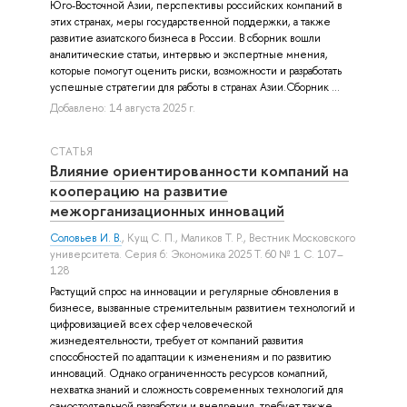
Юго-Восточной Азии, перспективы российских компаний в
этих странах, меры государственной поддержки, а также
развитие азиатского бизнеса в России. В сборник вошли
аналитические статьи, интервью и экспертные мнения,
которые помогут оценить риски, возможности и разработать
успешные стратегии для работы в странах Азии.Сборник ...
Добавлено: 14 августа 2025 г.
СТАТЬЯ
Влияние ориентированности компаний на
кооперацию на развитие
межорганизационных инноваций
Соловьев И. В.
,
Кущ С. П.
,
Маликов Т. Р.
, Вестник Московского
университета. Серия 6: Экономика 2025 Т. 60 № 1 С. 107–
128
Растущий спрос на инновации и регулярные обновления в
бизнесе, вызванные стремительным развитием технологий и
цифровизацией всех сфер человеческой
жизнедеятельности, требует от компаний развития
способностей по адаптации к изменениям и по развитию
инноваций. Однако ограниченность ресурсов комапний,
нехватка знаний и сложность современных технологий для
самостоятельной разработки и внедрения, требует также