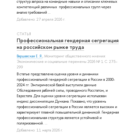
структур запроса на командные навыки и описании ключевых
компетенций различных профессиональных групп через
анализ требований ...
Добавлено: 27 апреля 2026 г.
СТАТЬЯ
Профессиональная гендерная сегрегация
на российском рынке труда
Варшавская Е. Я.
, Мониторинг общественного мнения:
Экономические и социальные перемены 2026 № 1 С. 275–
299
В статье представлена оценка уровня и динамики
профессиональной гендерной сегрегации в России в 2000-
2024 гг. Эмпирической базой выступили данные
Обследования рабочей силы, проводимого Росстатом, и
Евростата. Для оценки уровня сегрегации использован
индекс диссимиляции Дункана. Показано, что уровень
профессиональной сегрегации в России является высоким и
характеризует плавной повышательной динамикой. Гендерная
профессиональная структура является устойчивой и
поляризованной. ...
Добавлено: 11 марта 2026 г.