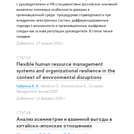
с руководителями и HR-специалистами российских компаний
выявлены ключевые особенности доверия в
организационной среде: процедурная справедливость при
внедрении электронных систем, дифференцированные
подходы к анонимности и организационные «цифровые
следы» как основа репутации руководителя. В статье также
показана ...
Добавлено: 27 апреля 2026 г.
СТАТЬЯ
Flexible human resource management
systems and organizational resilience in the
context of environmental disruptions
Кабалина В. И.
,
Mondrus O.
,
Reshetnikova K.
, European
Management Journal 2026
Добавлено: 16 февраля 2026 г.
СТАТЬЯ
Анализ асимметрии и взаимной выгоды в
китайско-японских отношениях