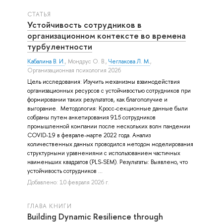
СТАТЬЯ
Устойчивость сотрудников в
организационном контексте во времена
турбулентности
Кабалина В. И.
,
Мондрус О. В.
,
Чеглакова Л. М.
,
Организационная психология 2026
Цель исследования: Изучить механизмы взаимодействия
организационных ресурсов с устойчивостью сотрудников при
формировании таких результатов, как благополучие и
выгорание. Методология: Кросс-секционные данные были
собраны путем анкетирования 915 сотрудников
промышленной компании после нескольких волн пандемии
COVID-19 в феврале-марте 2022 года. Анализ
количественных данных проводился методом моделирования
структурными уравнениями с использованием частичных
наименьших квадратов (PLS-SEM). Результаты: Выявлено, что
устойчивость сотрудников ...
Добавлено: 10 февраля 2026 г.
ГЛАВА КНИГИ
Building Dynamic Resilience through