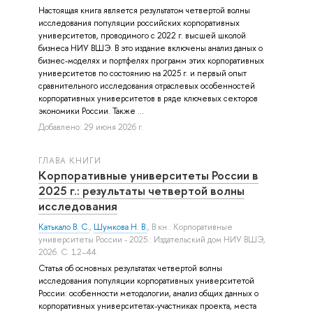
Настоящая книга является результатом четвертой волны
исследования популяции российских корпоративных
университетов, проводимого с 2022 г. высшей школой
бизнеса НИУ ВШЭ. В это издание включены анализ даных о
бизнес-моделях и портфелях программ этих корпоративных
университетов по состоянию на 2025 г. и первый опыт
сравнительного исследования отраслевых особенностей
корпоративных университетов в ряде ключевых секторов
экономики России. Также ...
Добавлено: 29 июня 2026 г.
ГЛАВА КНИГИ
Корпоративные университеты России в
2025 г.: результаты четвертой волны
исследования
Катькало В. С.
,
Шумкова Н. В.
, В кн.: Корпоративные
университеты России - 2025.: Издательский дом НИУ ВШЭ,
2026. С. 12–44.
Статья об основных результатах четвертой волны
исследования популяции корпоративных университетой
России: особенности методологии, анализ общих данных о
корпоративных университетах-участниках проекта, места