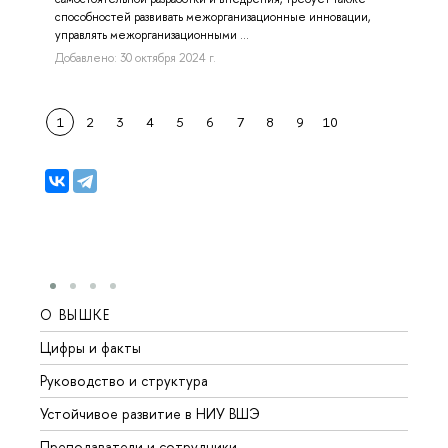
способностей развивать межорганизационные инновации,
управлять межорганизационными ...
Добавлено: 30 октября 2024 г.
1
2
3
4
5
6
7
8
9
10
О ВЫШКЕ
ОБР
Цифры и факты
Лице
Руководство и структура
Довуз
Устойчивое развитие в НИУ ВШЭ
Олим
Преподаватели и сотрудники
Прием