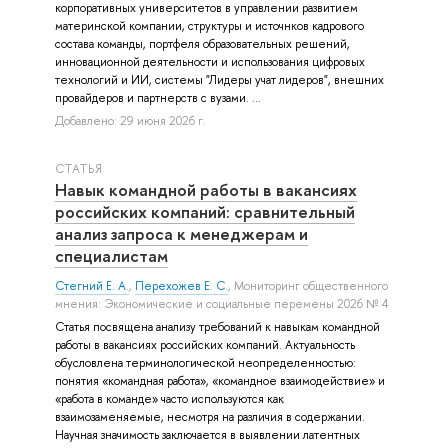
корпоративных университетов в управлении развитием
материнской компании, структуры и источнков кадрового
состава команды, портфеля образовательных решений,
инновационной деятельности и использования цифровых
технологий и ИИ, системы "Лидеры учат лидеров", внешних
провайдеров и партнерств с вузами. ...
Добавлено: 29 июня 2026 г.
СТАТЬЯ
Навык командной работы в вакансиях
российских компаний: сравнительный
анализ запроса к менеджерам и
специалистам
Стегний Е. А.
,
Перехожев Е. С.
, Мониторинг общественного
мнения: Экономические и социальные перемены 2026 № 4
Статья посвящена анализу требований к навыкам командной
работы в вакансиях российских компаний. Актуальность
обусловлена терминологической неопределенностью:
понятия «командная работа», «командное взаимодействие» и
«работа в команде» часто используются как
взаимозаменяемые, несмотря на различия в содержании.
Научная значимость заключается в выявлении латентных