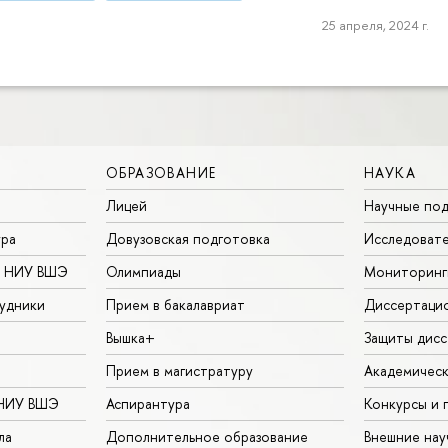
25 апреля, 2024 г.
ОБРАЗОВАНИЕ
НАУКА
Лицей
Научные под
ура
Довузовская подготовка
Исследовате
в НИУ ВШЭ
Олимпиады
Мониторинг
удники
Прием в бакалавриат
Диссертаци
Вышка+
Защиты дисс
Прием в магистратуру
Академическ
 НИУ ВШЭ
Аспирантура
Конкурсы и 
ла
Дополнительное образование
Внешние на