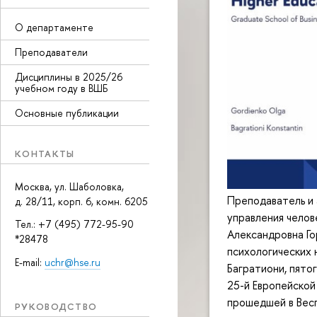
О департаменте
Преподаватели
Дисциплины в 2025/26
учебном году в ВШБ
Основные публикации
КОНТАКТЫ
Москва, ул. Шаболовка,
Преподаватель и 
д. 28/11, корп. 6, комн. 6205
управления чело
Тел.: +7 (495) 772-95-90
Александровна Го
*28478
психологических 
E-mail:
uchr@hse.ru
Багратиони, пято
25-й Европейской
прошедшей в Весп
РУКОВОДСТВО