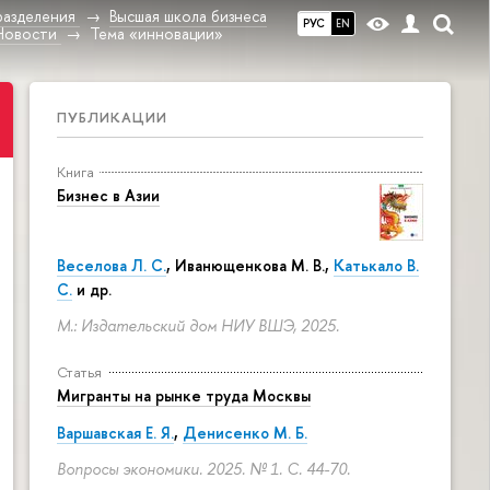
разделения
Высшая школа бизнеса
РУС
EN
Новости
Тема «инновации»
ПУБЛИКАЦИИ
Книга
Бизнес в Азии
Веселова Л. С.
,
Иванющенкова М. В.
,
Катькало В.
С.
и др.
М.: Издательский дом НИУ ВШЭ, 2025.
Статья
Мигранты на рынке труда Москвы
Варшавская Е. Я.
,
Денисенко М. Б.
Вопросы экономики. 2025. № 1.
С. 44-70.