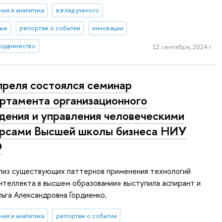
ия и аналитика
взгляд ученого
ные
репортаж о событии
инновации
рудничество
12 сентября, 2024 г.
преля состоялся семинар
ртамента организационного
дения и управления человеческими
рсами Высшей школы бизнеса НИУ
Э
лиз существующих паттернов применения технологий
нтеллекта в высшем образовании» выступила аспирант и
ьга Александровна Гордиенко.
ия и аналитика
репортаж о событии