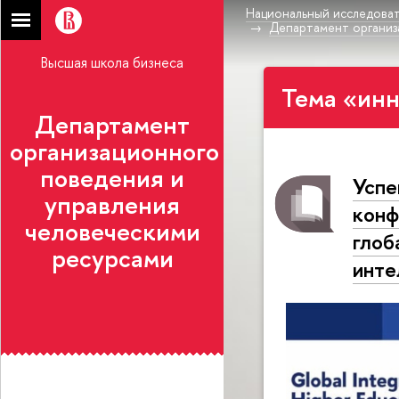
Национальный исследоват
Департамент организ
Высшая школа бизнеса
Тема «инн
Департамент
организационного
поведения и
Успе
управления
конф
человеческими
глоб
ресурсами
инте