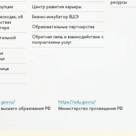
ресурсы
рупции
Центр развития карьеры
асходах, об
Бизнес-инкубатор ВШЭ
ьствах
Образовательные партнерства
тера
Обратная связь и взаимодействие с
тельной
получателями услуг
ми
ья
аница
.gov.ru/
https://edu.gov.ru/
 высшего образования РФ
Министерство просвещения РФ
дреса и контакты
Условия использования материалов