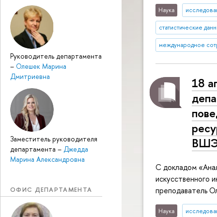
Наука
исследован
статистические дан
международное сот
Руководитель департамента
–
Олешек Марина
Дмитриевна
18 а
депа
пове
ресу
Заместитель руководителя
ВШ
департамента
–
Джедда
Марина Александровна
С докладом «Ана
искусственного и
ОФИС ДЕПАРТАМЕНТА
преподаватель Ол
Наука
исследован