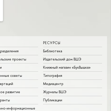
РЕСУРСЫ
разделения
Библиотека
льские проекты
Издательский дом ВШЭ
и
Книжный магазин «БукВышка»
онные советы
Типография
ертаций
Медиацентр
ое развитие
Журналы ВШЭ
гранты
Публикации
учно-информационные