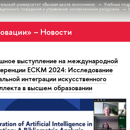
ельский университет «Высшая школа экономики»
Учебные под
ационного поведения и управления человеческими ресурсами
овации» – Новости
шное выступление на международной
еренции ECKM 2024: Исследование
альной интеграции искусственного
ллекта в высшем образовании