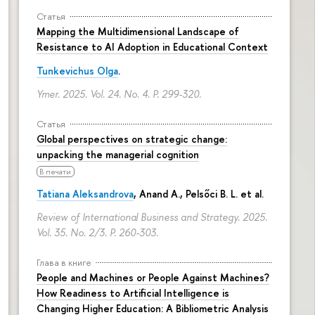
Статья
Mapping the Multidimensional Landscape of
Resistance to AI Adoption in Educational Context
Tunkevichus Olga
.
Ymer. 2025. Vol. 24. No. 4.
P. 299-320.
Статья
Global perspectives on strategic change:
unpacking the managerial cognition
В печати
Tatiana Aleksandrova
,
Anand A.
, Pelsőci B. L. et al.
Review of International Business and Strategy. 2025.
Vol. 35. No. 2/3.
P. 260-303.
Глава в книге
People and Machines or People Against Machines?
How Readiness to Artificial Intelligence is
Changing Higher Education: A Bibliometric Analysis