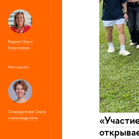
Родина Ольга
Георгиевна
Менеджер:
Спиридонова Ольга
«Участи
Александровна
открывае