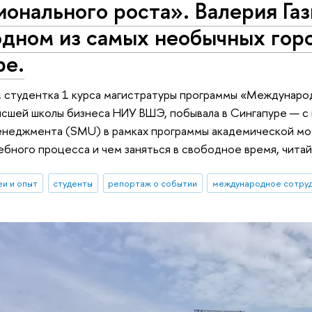
онального роста». Валерия Газ
одном из самых необычных гор
ре.
а, студентка 1 курса магистратуры программы «Международ
сшей школы бизнеса НИУ ВШЭ, побывала в Сингапуре — с
енеджмента (SMU) в рамках программы академической моб
бного процесса и чем заняться в свободное время, читай
еи и опыт
студенты
репортаж о событии
международное сотру