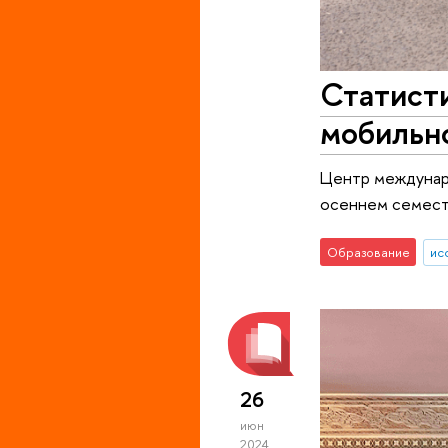
Статисти
мобильно
Центр междунар
осеннем семест
Образование
ис
26
июн
2024