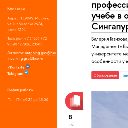
професси
Контакты
учебе в 
Адрес: 119049, Москва,
Сингапу
ул. Шаболовка 26/4,
офис 4301
Валерия Газизов
Телефон: +7 (495) 772-
95-90 *27916, 28503
Management» Вы
Эл.почта:
outgoing.gsb@hse.ru
;
университете м
incoming.gsb@hse.ru
особенности уче
VKontakte
Telegram
Образование
ид
График работы:
Пн. - Пт. с 9:30 до 18:00
8
июл