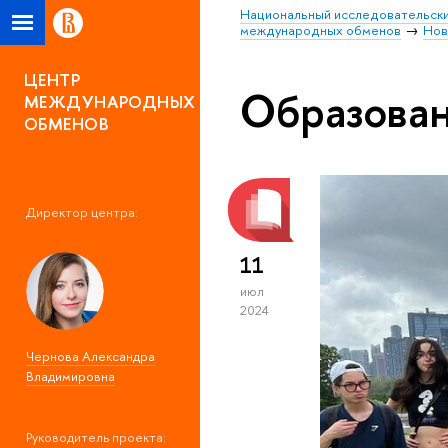
Национальный исследовательски
международных обменов
Нов
ЦЕНТР
Образова
МЕЖДУНАРОДНЫХ
ОБМЕНОВ
Директор центра:
11
июл
2024
Чернова Александра
Владимировна
Руководитель проекта: