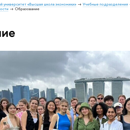
й университет «Высшая школа экономики»
Учебные подразделения
ости
Образование
ние