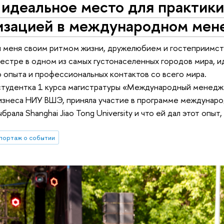
идеальное место для практики
изацией в международном ме
 меня своим ритмом жизни, дружелюбием и гостеприимст
естре в одном из самых густонаселенных городов мира, 
опыта и профессиональных контактов со всего мира.
студентка 1 курса магистратуры «Международный менеджме
изнеса НИУ ВШЭ, приняла участие в программе междунаро
рала Shanghai Jiao Tong University и что ей дал этот опыт,
портаж о событии