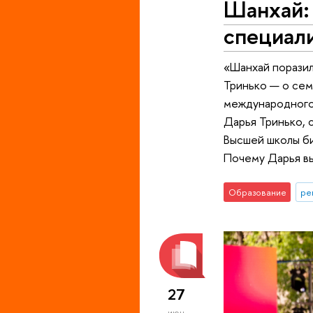
Шанхай: 
специал
«Шанхай поразил
Тринько — о сем
международного 
Дарья Тринько, 
Высшей школы б
Почему Дарья выб
Образование
ре
27
июн