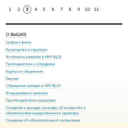
1
2
3
4
5
6
7
8
9
10
11
О ВЫШКЕ
ОБ
Цифры и факты
Ли
Руководство и структура
Дов
Устойчивое развитие в НИУ ВШЭ
Ол
Преподаватели и сотрудники
При
Корпуса и общежития
Вы
Закупки
При
Обращения граждан в НИУ ВШЭ
Ас
Фонд целевого капитала
До
Противодействие коррупции
Цен
Сведения о доходах, расходах, об имуществе и
Би
обязательствах имущественного характера
Об
Сведения об образовательной организации
Обр
Людям с ограниченными возможностями здоровья