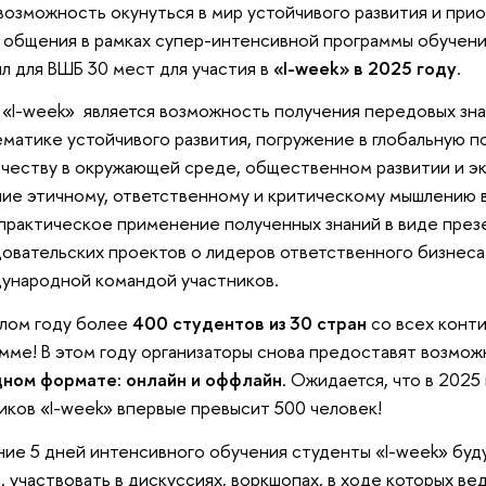
возможность окунуться в мир устойчивого развития и пр
 общения в рамках супер-интенсивной программы обучени
л для ВШБ 30 мест для участия в
«I-week» в 2025 году
.
«I-week» является возможность получения передовых зн
матике устойчивого развития, погружение в глобальную п
честву в окружающей среде, общественном развитии и э
ие этичному, ответственному и критическому мышлению в
практическое применение полученных знаний в виде през
овательских проектов о лидеров ответственного бизнеса
ународной командой участников.
лом году более
400 студентов из 30 стран
со всех конти
мме! В этом году организаторы снова предоставят возмо
дном формате: онлайн и оффлайн
. Ожидается, что в 2025
иков «I-week» впервые превысит 500 человек!
ние 5 дней интенсивного обучения студенты «I-week» бу
, участвовать в дискуссиях, воркшопах, в ходе которых ве