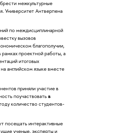
иобрести межкультурные
я. Университет Антверпена
аний по междисциплинарной
овестку вызовов
кономическом благополучии,
 рамках проектной работы, а
ентаций итоговых
 на английском языке вместе
нентов приняли участие в
жность поучаствовать
в
 году количество студентов-
дут посещать интерактивные
дущие ученые, эксперты и