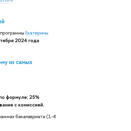
ей
а программы
Екатерины
ктября 2024 года
му из самых
 по формуле: 25%
ание с комиссией.
аммах бакалавриата (1-4