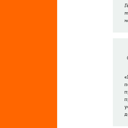
Г
т
н
«
п
п
п
у
д