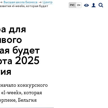
Высшая школа бизнеса
Центр
РУС
EN
азвития «I-week», которая будет
а для
ивого
ая будет
рта 2025
гия
начало конкурсного
 «I-week», которая
ерпене, Бельгия