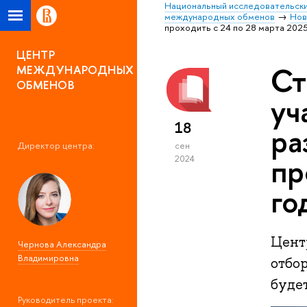
Национальный исследовательски
международных обменов
Нов
проходить с 24 по 28 марта 2025
ЦЕНТР
Ст
МЕЖДУНАРОДНЫХ
ОБМЕНОВ
уч
18
ра
Директор центра:
сен
пр
2024
го
Цент
Чернова Александра
Владимировна
отбор
будет
Руководитель проекта: