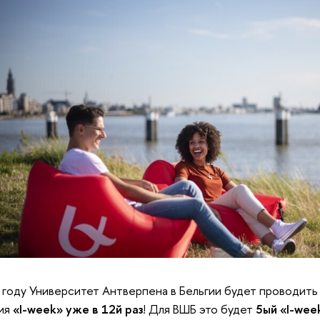
 году Университет Антверпена в Бельгии будет проводит
тия
«I-week» уже в 12й раз
! Для ВШБ это будет
5ый «I-wee