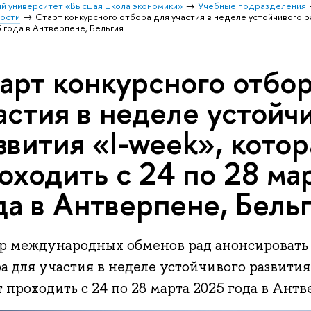
й университет «Высшая школа экономики»
Учебные подразделения
ости
Старт конкурсного отбора для участия в неделе устойчивого р
 года в Антверпене, Бельгия
арт конкурсного отбор
астия в неделе устойч
звития «I-week», котор
оходить с 24 по 28 ма
да в Антверпене, Бель
р международных обменов рад анонсировать 
а для участия в неделе устойчивого развития
 проходить с 24 по 28 марта 2025 года в Антв