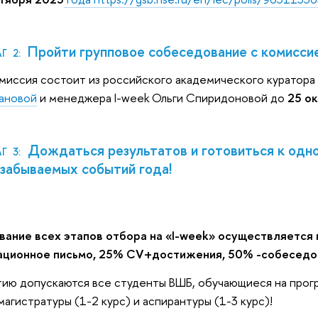
Пройти групповое собеседование c комисси
Г 2:
миссия состоит из российского академического куратор
ановой
и менеджера I-week Ольги Спиридоновой до
25 о
Дождаться результатов и готовиться к одно
Г 3:
забываемых событий года!
вание всех этапов отбора на «I-week» осуществляется
ационное письмо, 25% CV+достижения, 50% -собеседов
тию допускаются все студенты ВШБ, обучающиеся на прогр
 магистратуры (1-2 курс) и аспирантуры (1-3 курс)!