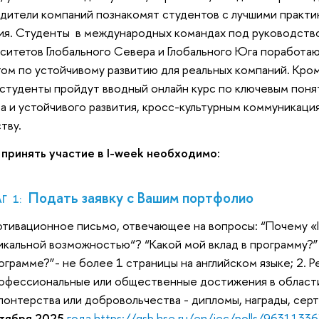
дители компаний познакомят студентов с лучшими практи
ия. Студенты в международных командах под руководст
ситетов Глобального Севера и Глобального Юга поработа
ом по устойчивому развитию для реальных компаний. Кроме
студенты пройдут вводный онлайн курс по ключевым поня
а и устойчивого развития, кросс-культурным коммуникаци
тву.
принять участие в I-week необходимо:
Подать заявку с Вашим портфолио
Г 1:
тивационное письмо, отвечающее на вопросы: “Почему «I
икальной возможностью“? “Какой мой вклад в программу?” 
ограмме?”- не более 1 страницы на английском языке; 2. 
офессиональные или общественные достижения в области
лонтерства или добровольчества - дипломы, награды, се
тября 2025
года https://gsb.hse.ru/en/iec/polls/96311336