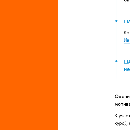
ША
Ко
Ив
ША
не
Оцени
мотив
К учас
курс),