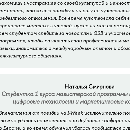
накомишь иностранцев со своей культурой и ценнос
тметить, что за всю поездку я ни разу не чувствовал
редвзятого отношения. Все время чувствовала себя в
прашивала местных жителей, нужна ли мне их помощ
сем студентам следить за новостями GSB и участво
рограммах, чтобы развивать свои профессиональные
авыки, знакомиться с международным опытом и обог
ежкультурного общения».
Наталья Смирнова
Студентка 1 курса магистерской программы
цифровые технологии и маркетинговые к
Впечатления от поездки на I-Week исключительно п
то мне удалось совместить дни до/после конференц
о Европе, а во время обучения удалось пообщаться с л