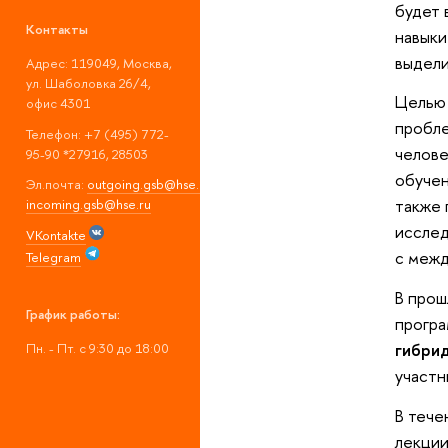
будет 
Контакты
навыки
выдели
Адрес: 119049, Москва,
ул. Шаболовка 26/4,
Целью 
офис 4301
пробле
Телефон: +7 (495) 772-
челове
95-90 *27916, 28503
обучен
Эл.почта:
outgoing.gsb@hse.ru
;
также 
incoming.gsb@hse.ru
исслед
VKontakte
с межд
Telegram
В прош
График работы:
програ
гибри
Пн. - Пт. с 9:30 до 18:00
участн
В тече
лекции