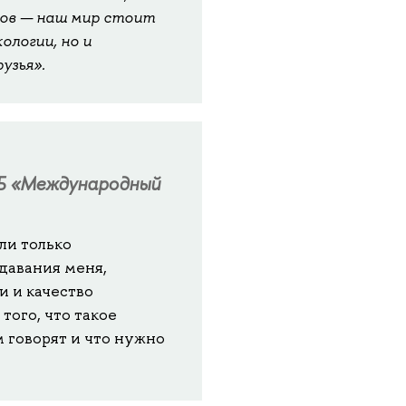
одов — наш мир стоит
ологии, но и
узья».
Б «Международный
ли только
давания меня,
и и качество
того, что такое
м говорят и что нужно