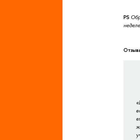
PS
Обр
неделе
Отзывы
«
в
в
ж
у