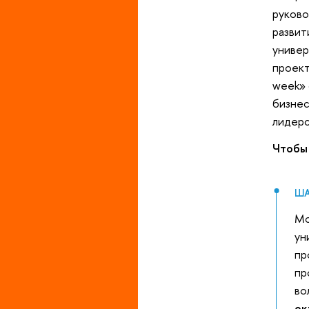
руково
развит
универ
проект
week» 
бизнес
лидерс
Чтобы 
ША
Мо
ун
пр
пр
во
ок