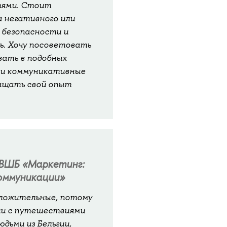
тями. Стоит
а негативного или
 безопасности и
ь. Хочу посоветовать
вать в подобных
 и коммуникативные
ащать свой опыт
 ВШБ «Маркетинг:
оммуникации»
оложительные, потому
ии с путешествиями
юдьми из Бельгии,