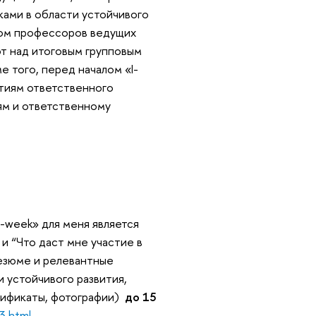
ками в области устойчивого
вом профессоров ведущих
ют над итоговым групповым
 того, перед началом «I-
тиям ответственного
ям и ответственному
-week» для меня является
и “Что даст мне участие в
Резюме и релевантные
 устойчивого развития,
ртификаты, фотографии)
до 15
3.html