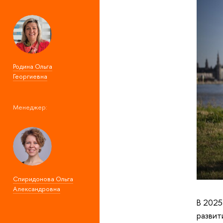
Родина Ольга
Георгиевна
Менеджер:
Спиридонова Ольга
Александровна
В 2025
разви