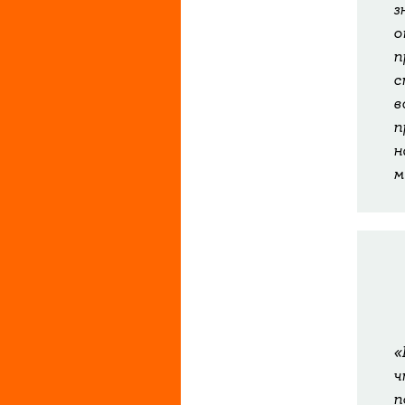
з
о
п
с
в
п
н
м
«
ч
п