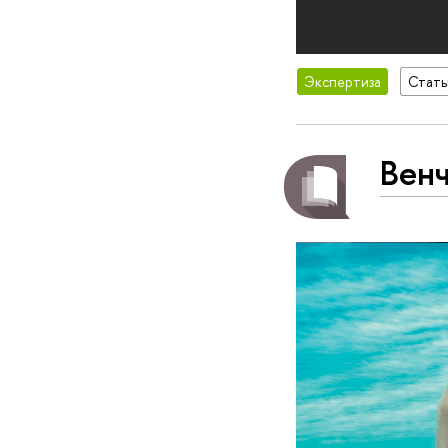
Экспертиза
Стать
Венч