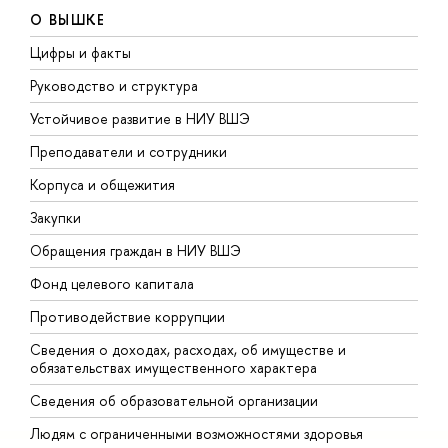
О ВЫШКЕ
Цифры и факты
Л
Руководство и структура
Д
Устойчивое развитие в НИУ ВШЭ
О
Преподаватели и сотрудники
П
Корпуса и общежития
В
Закупки
П
Обращения граждан в НИУ ВШЭ
А
Фонд целевого капитала
Д
Противодействие коррупции
Ц
Сведения о доходах, расходах, об имуществе и
Б
обязательствах имущественного характера
О
Сведения об образовательной организации
О
Людям с ограниченными возможностями здоровья