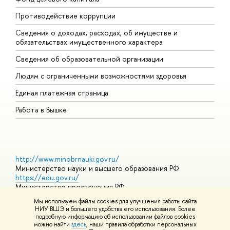
Противодействие коррупции
Ц
Сведения о доходах, расходах, об имуществе и
Б
обязательствах имущественного характера
О
Сведения об образовательной организации
О
Людям с ограниченными возможностями здоровья
Единая платежная страница
Работа в Вышке
http://www.minobrnauki.gov.ru/
Министерство науки и высшего образования РФ
https://edu.gov.ru/
Министерство просвещения РФ
https://elearning.hse.ru/mooc
Мы используем файлы cookies для улучшения работы сайта
Массовые открытые онлайн-курсы
НИУ ВШЭ и большего удобства его использования. Более
подробную информацию об использовании файлов cookies
можно найти
здесь
, наши правила обработки персональных