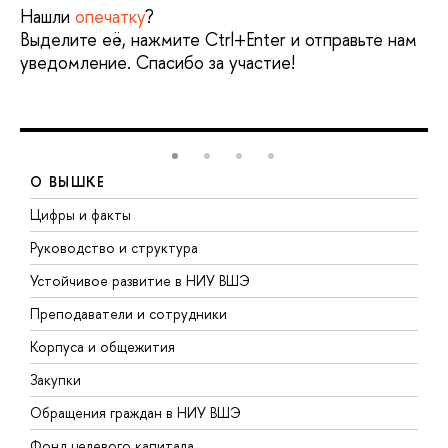
Нашли
опечатку
?
Выделите её, нажмите Ctrl+Enter и отправьте нам
уведомление. Спасибо за участие!
О ВЫШКЕ
Цифры и факты
Л
Руководство и структура
Д
Устойчивое развитие в НИУ ВШЭ
О
Преподаватели и сотрудники
П
Корпуса и общежития
В
Закупки
П
Обращения граждан в НИУ ВШЭ
А
Фонд целевого капитала
Д