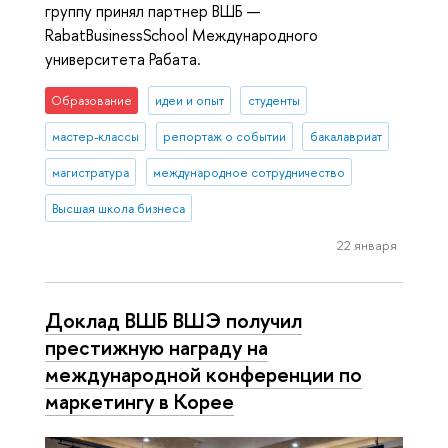
группу принял партнер ВШБ —
RabatBusinessSchool Международного
университета Рабата.
Образование
идеи и опыт
студенты
мастер-классы
репортаж о событии
бакалавриат
магистратура
международное сотрудничество
Высшая школа бизнеса
22 января
Доклад ВШБ ВШЭ получил
престижную награду на
международной конференции по
маркетингу в Корее