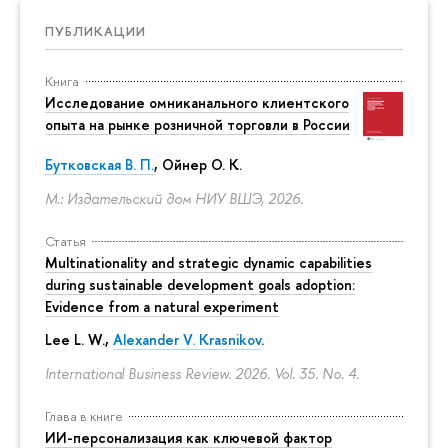
ПУБЛИКАЦИИ
Книга
Исследование омниканального клиентского
опыта на рынке розничной торговли в России
Бутковская В. П.
,
Ойнер О. К.
М.: Издательский дом НИУ ВШЭ, 2026.
Статья
Multinationality and strategic dynamic capabilities
during sustainable development goals adoption:
Evidence from a natural experiment
Lee L. W.,
Alexander V. Krasnikov
.
International Business Review. 2026. Vol. 35. No. 4.
Глава в книге
ИИ-персонализация как ключевой фактор