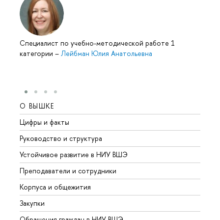
Специалист по учебно-методической работе 1
категории
–
Лейбман Юлия Анатольевна
О ВЫШКЕ
ОБР
Цифры и факты
Лице
Руководство и структура
Довуз
Устойчивое развитие в НИУ ВШЭ
Олим
Преподаватели и сотрудники
Прием
Корпуса и общежития
Вышк
Закупки
Прием
Обращения граждан в НИУ ВШЭ
Аспир