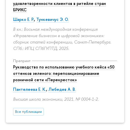
удовлетворенности клиентов в ритейле стран
БРИКС
Шарко Е. Р.
,
Тункевичус Э. О.
В кн.: Восьмая международная конференция
«Управление бизнесом в цифровой экономике»:
сборник статей конференции, Санкт-Петербург.
СПб.: ИПЦ СПбГУПТД, 2025.
Препринт
Руководство по использованию учебного кейса «50
оттенков зеленого: перепозиционирование
розничной сети «Перекресток»
Пантелеева Е. К.
,
Лебедев А. В.
Высшая школа экономики, 2021. № 0004-1-2.
Все публикации