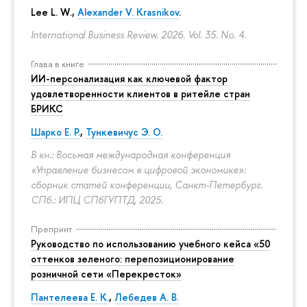
Lee L. W.,
Alexander V. Krasnikov
.
International Business Review. 2026. Vol. 35. No. 4.
Глава в книге
ИИ-персонализация как ключевой фактор
удовлетворенности клиентов в ритейле стран
БРИКС
Шарко Е. Р.
,
Тункевичус Э. О.
В кн.: Восьмая международная конференция
«Управление бизнесом в цифровой экономике»:
сборник статей конференции, Санкт-Петербург.
СПб.: ИПЦ СПбГУПТД, 2025.
Препринт
Руководство по использованию учебного кейса «50
оттенков зеленого: перепозиционирование
розничной сети «Перекресток»
Пантелеева Е. К.
,
Лебедев А. В.