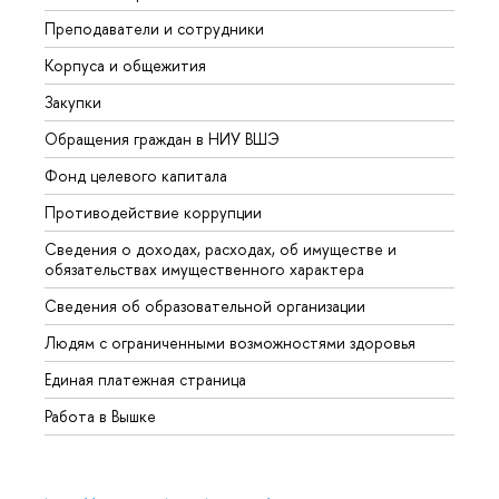
Преподаватели и сотрудники
Прием
Корпуса и общежития
Вышк
Закупки
Прием
Обращения граждан в НИУ ВШЭ
Аспир
Фонд целевого капитала
Допол
Противодействие коррупции
Центр
Сведения о доходах, расходах, об имуществе и
Бизне
обязательствах имущественного характера
Образ
Сведения об образовательной организации
Обрат
Людям с ограниченными возможностями здоровья
Единая платежная страница
Работа в Вышке