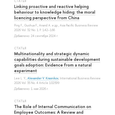
СТАТЬЯ
Linking proactive and reactive helping
behaviour to knowledge hiding: the moral
licencing perspective from China
Ping F.
,
Guohua F.
,
Anand A.
и др.
, Asia Pacific Business Review
2026 Vol. 32 No. 1 P. 142–166
Добавлено: 24 сентября 2024 г.
СТАТЬЯ
Multinationality and strategic dynamic
capabilities during sustainable development
goals adoption: Evidence from a natural
experiment
Lee L. Y.
,
Alexander V. Krasnikov
, International Business Review
2026 Vol. 35 No. 4 Article 102599
Добавлено: 1 мая 2026 г.
СТАТЬЯ
The Role of Internal Communication on
Employee Outcomes: A Review and