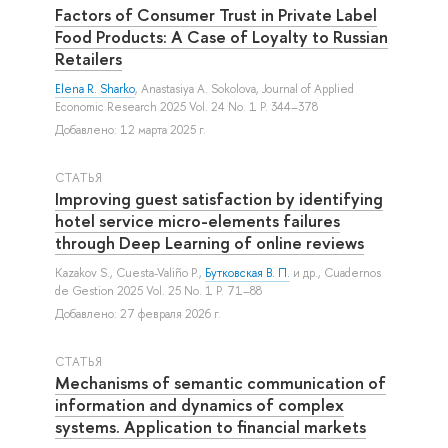
Factors of Consumer Trust in Private Label
Food Products: A Case of Loyalty to Russian
Retailers
Elena R. Sharko
,
Anastasiya A. Sokolova
, Journal of Applied
Economic Research 2025 Vol. 24 No. 1 P. 344–378
Добавлено: 12 марта 2025 г.
СТАТЬЯ
Improving guest satisfaction by identifying
hotel service micro-elements failures
through Deep Learning of online reviews
Kazakov S.
,
Cuesta-Valiño P.
,
Бутковская В. П.
и др.
, Cuadernos
de Gestion 2025 Vol. 25 No. 1 P. 71–88
Добавлено: 27 февраля 2026 г.
СТАТЬЯ
Mechanisms of semantic communication of
information and dynamics of complex
systems. Application to financial markets