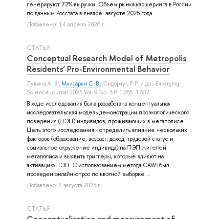
генерируют 72% выручки. Объем рынка каршеринга в России
по данным Росстата в январе–августе 2025 года ...
Добавлено: 14 апреля 2026 г.
СТАТЬЯ
Conceptual Research Model of Metropolis
Residents’ Pro-Environmental Behavior
Лукина А. В.
,
Мхитарян С. В.
,
Сидорчук Р. Р.
и др.
, Emerging
Science Journal 2025 Vol. 9 No. 3 P. 1285–1307
В ходе исследования была разработана концептуальная
исследовательская модель демонстрации проэкологического
поведения (ПЭП) индивидов, проживающих в мегаполисе.
Цель этого исследования - определить влияние нескольких
факторов (образование, возраст, доход, трудовой статус и
социальное окружение индивида) на ПЭП жителей
мегаполиса и выявить триггеры, которые влияют на
активацию ПЭП. С использованием метода CAWI был
проведен онлайн-опрос по квотной выборке ...
Добавлено: 4 августа 2025 г.
СТАТЬЯ
Conceptualisation and measurement of