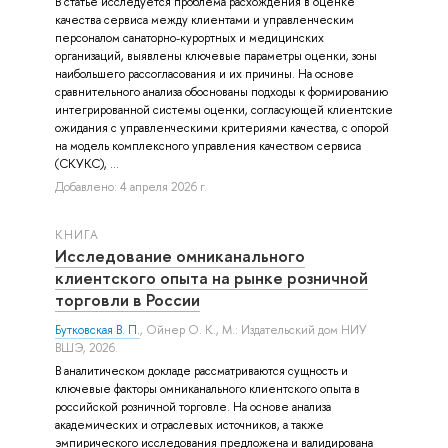
В статье исследуется проблема расхождения в оценке
качества сервиса между клиентами и управленческим
персоналом санаторно-курортных и медицинских
организаций, выявлены ключевые параметры оценки, зоны
наибольшего рассогласования и их причины. На основе
сравнительного анализа обоснованы подходы к формированию
интегрированной системы оценки, согласующей клиентские
ожидания с управленческими критериями качества, с опорой
на модель комплексного управления качеством сервиса
(СКУКС), ...
Добавлено: 4 апреля 2026 г.
КНИГА
Исследование омниканального
клиентского опыта на рынке розничной
торговли в России
Бутковская В. П.
,
Ойнер О. К.
, М.: Издательский дом НИУ
ВШЭ, 2026.
В аналитическом докладе рассматриваются сущность и
ключевые факторы омниканального клиентского опыта в
российской розничной торговле. На основе анализа
академических и отраслевых источников, а также
эмпирического исследования предложена и валидирована