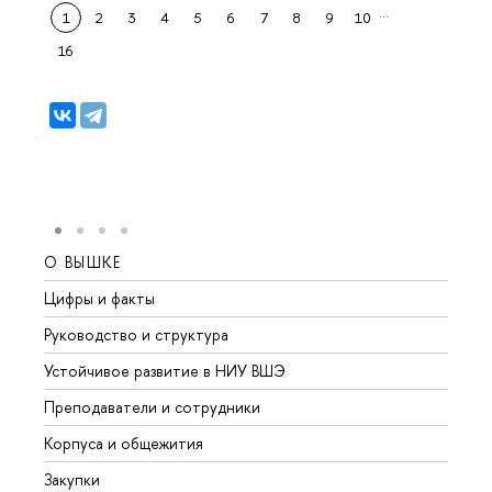
…
1
2
3
4
5
6
7
8
9
10
16
О ВЫШКЕ
ОБР
Цифры и факты
Лице
Руководство и структура
Довуз
Устойчивое развитие в НИУ ВШЭ
Олим
Преподаватели и сотрудники
Прием
Корпуса и общежития
Вышк
Закупки
Прием