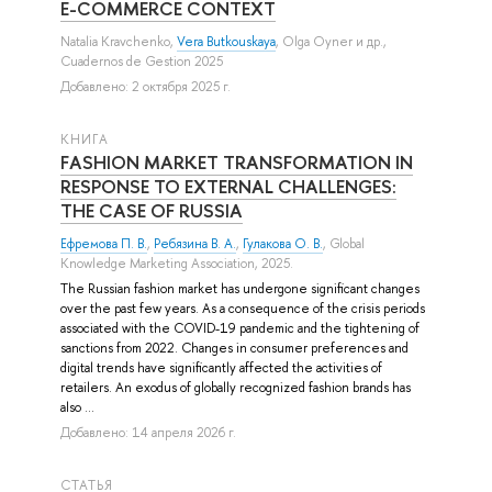
E-COMMERCE CONTEXT
Natalia Kravchenko
,
Vera Butkouskaya
,
Olga Oyner
и др.
,
Cuadernos de Gestion 2025
Добавлено: 2 октября 2025 г.
КНИГА
FASHION MARKET TRANSFORMATION IN
RESPONSE TO EXTERNAL CHALLENGES:
THE CASE OF RUSSIA
Ефремова П. В.
,
Ребязина В. А.
,
Гулакова О. В.
, Global
Knowledge Marketing Association, 2025.
The Russian fashion market has undergone significant changes
over the past few years. As a consequence of the crisis periods
associated with the COVID-19 pandemic and the tightening of
sanctions from 2022. Changes in consumer preferences and
digital trends have significantly affected the activities of
retailers. An exodus of globally recognized fashion brands has
also ...
Добавлено: 14 апреля 2026 г.
СТАТЬЯ