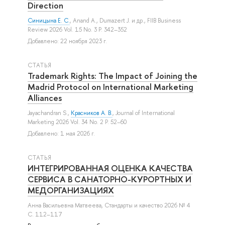
Direction
Синицына Е. С.
,
Anand A.
,
Dumazert J.
и др.
, FIIB Business
Review 2026 Vol. 15 No. 3 P. 342–352
Добавлено: 22 ноября 2023 г.
СТАТЬЯ
Trademark Rights: The Impact of Joining the
Madrid Protocol on International Marketing
Alliances
Jayachandran S.
,
Красников А. В.
, Journal of International
Marketing 2026 Vol. 34 No. 2 P. 52–60
Добавлено: 1 мая 2026 г.
СТАТЬЯ
ИНТЕГРИРОВАННАЯ ОЦЕНКА КАЧЕСТВА
СЕРВИСА В САНАТОРНО-КУРОРТНЫХ И
МЕДОРГАНИЗАЦИЯХ
Анна Васильевна Матвеева
, Стандарты и качество 2026 № 4
С. 112–117