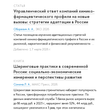
СТАТЬЯ
Управленческий ответ компаний химико-
фармацевтического профиля на новые
вызовы: стратегии адаптации в России
Оборевич А. А.
, ЭКО 2026
Статья посвящена изучению адаптационных стратегий
компаний химико-фармацевтического профиля в России и их
рыночной, маркетинговой и финансовой результативности. ...
Добавлено: 17 марта 2026 г.
КНИГА
Шеринговые практики в современной
России: социально-экономические
измерения и перспективы развития
Сонина Л. А.
, МАКС Пресс, 2026.
Шеринговая экономика стремительно набирает популярность
в России, трансформируя потребительские практики. По
данным аналитической службы Т-банка рынок шеринга вырос
до 86 млрд руб. в 2023 г., каршеринг занял 52% , 44 млрд руб.,
кикшеринг увеличился в 3 раза, при этом мегаполисы