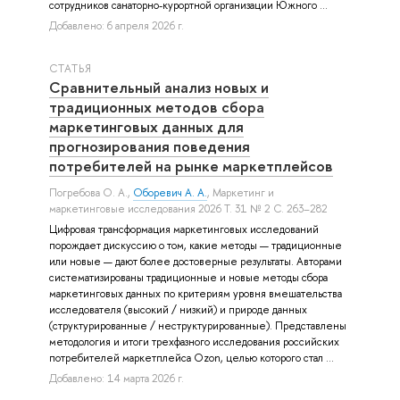
сотрудников санаторно-курортной организации Южного ...
Добавлено: 6 апреля 2026 г.
СТАТЬЯ
Сравнительный анализ новых и
традиционных методов сбора
маркетинговых данных для
прогнозирования поведения
потребителей на рынке маркетплейсов
Погребова О. А.
,
Оборевич А. А.
, Маркетинг и
маркетинговые исследования 2026 Т. 31 № 2 С. 263–282
Цифровая трансформация маркетинговых исследований
порождает дискуссию о том, какие методы — традиционные
или новые — дают более достоверные результаты. Авторами
систематизированы традиционные и новые методы сбора
маркетинговых данных по критериям уровня вмешательства
исследователя (высокий / низкий) и природе данных
(структурированные / неструктурированные). Представлены
методология и итоги трехфазного исследования российских
потребителей маркетплейса Ozon, целью которого стал ...
Добавлено: 14 марта 2026 г.