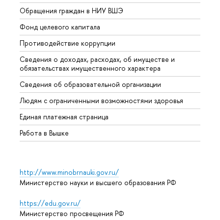
Обращения граждан в НИУ ВШЭ
Аспир
Фонд целевого капитала
Допол
Противодействие коррупции
Центр
Сведения о доходах, расходах, об имуществе и
Бизне
обязательствах имущественного характера
Образ
Сведения об образовательной организации
Обрат
Людям с ограниченными возможностями здоровья
Единая платежная страница
Работа в Вышке
http://www.minobrnauki.gov.ru/
Министерство науки и высшего образования РФ
https://edu.gov.ru/
Министерство просвещения РФ