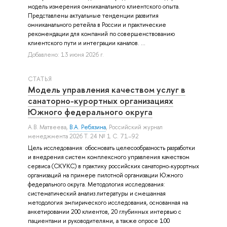
модель измерения омниканального клиентского опыта.
Представлены актуальные тенденции развития
омниканального ретейла в России и практические
рекомендации для компаний по совершенствованию
клиентского пути и интеграции каналов. ...
Добавлено: 13 июня 2026 г.
СТАТЬЯ
Модель управления качеством услуг в
санаторно-курортных организациях
Южного федерального округа
А.В. Матвеева
,
В.А. Ребязина
, Российский журнал
менеджмента 2026 Т. 24 № 1 С. 71–92
Цель исследования: обосновать целесообразность разработки
и внедрения систем комплексного управления качеством
сервиса (СКУКС) в практику российских санаторно-курортных
организаций на примере пилотной организации Южного
федерального округа. Методология исследования:
систематический анализ литературы и смешанная
методология эмпирического исследования, основанная на
анкетировании 200 клиентов, 20 глубинных интервью с
пациентами и руководителями, а также опросе 100