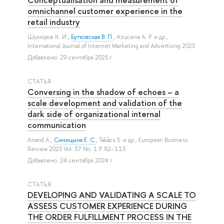
omnichannel customer experience in the
retail industry
Шукюров К. И.
,
Бутковская В. П.
,
Azucena A. P.
и др.
,
International Journal of Internet Marketing and Advertising 2025
Добавлено: 29 сентября 2025 г.
СТАТЬЯ
Conversing in the shadow of echoes – a
scale development and validation of the
dark side of organizational internal
communication
Anand A.
,
Синицына Е. С.
,
Takács S.
и др.
, European Business
Review 2025 Vol. 37 No. 1 P. 82–115
Добавлено: 24 сентября 2024 г.
СТАТЬЯ
DEVELOPING AND VALIDATING A SCALE TO
ASSESS CUSTOMER EXPERIENCE DURING
THE ORDER FULFILLMENT PROCESS IN THE