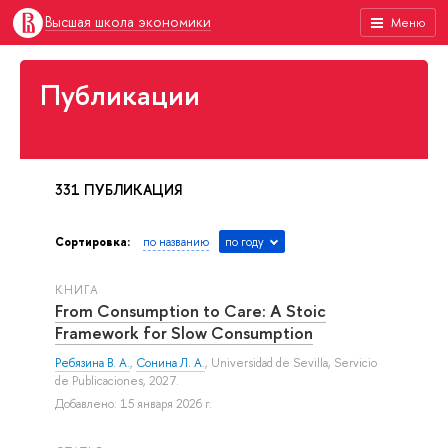
Высшая школа экономики
Меню
Публикации
331 ПУБЛИКАЦИЯ
Сортировка:
по названию
по году
КНИГА
From Consumption to Care: A Stoic
Framework for Slow Consumption
Ребязина В. А.
,
Сонина Л. А.
, Universidad de Sevilla, Servicio
de Publicaciones, 2027.
Добавлено: 15 января 2026 г.