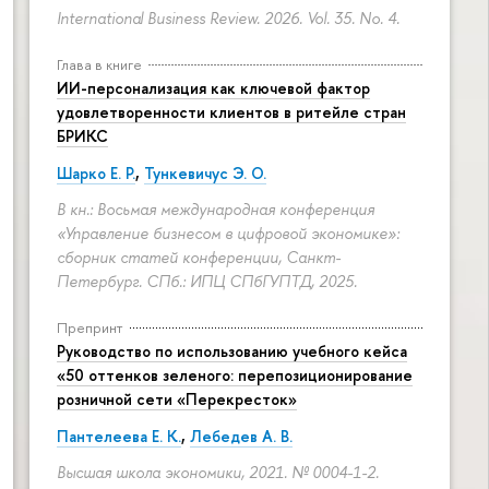
International Business Review. 2026. Vol. 35. No. 4.
Глава в книге
ИИ-персонализация как ключевой фактор
удовлетворенности клиентов в ритейле стран
БРИКС
Шарко Е. Р.
,
Тункевичус Э. О.
В кн.: Восьмая международная конференция
«Управление бизнесом в цифровой экономике»:
сборник статей конференции, Санкт-
Петербург. СПб.: ИПЦ СПбГУПТД, 2025.
Препринт
Руководство по использованию учебного кейса
«50 оттенков зеленого: перепозиционирование
розничной сети «Перекресток»
Пантелеева Е. К.
,
Лебедев А. В.
Высшая школа экономики, 2021. № 0004-1-2.