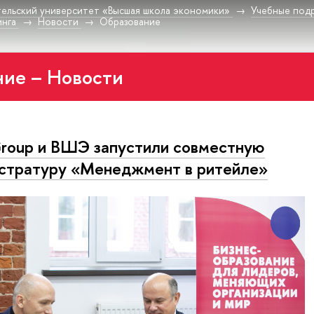
ельский университет «Высшая школа экономики»
Учебные под
инга
Новости
Образование
ие – Новости
roup и ВШЭ запустили совместную
стратуру «Менеджмент в ритейле»