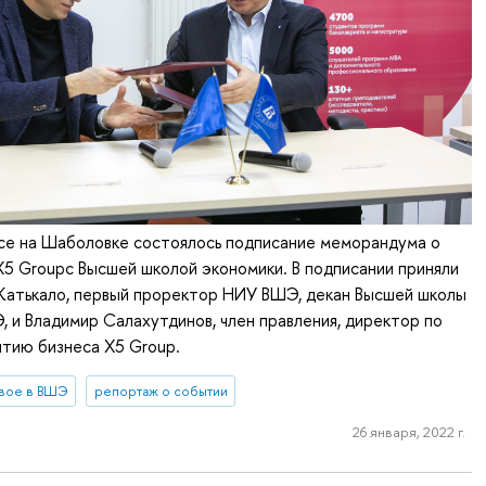
усе на Шаболовке состоялось подписание меморандума о
5 Groupс Высшей школой экономики. В подписании приняли
 Катькало, первый проректор НИУ ВШЭ, декан Высшей школы
 и Владимир Салахутдинов, член правления, директор по
итию бизнеса Х5 Group.
вое в ВШЭ
репортаж о событии
26 января, 2022 г.