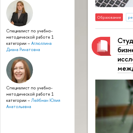
Образование
ре
Специалист по учебно-
методической работе 1
Студ
категории
–
Аглюллина
бизн
Диана Ринатовна
иссл
межд
Специалист по учебно-
методической работе 1
категории
–
Лейбман Юлия
Анатольевна