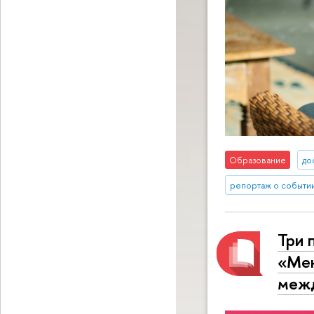
Образование
до
репортаж о событи
Три 
«Ме
меж