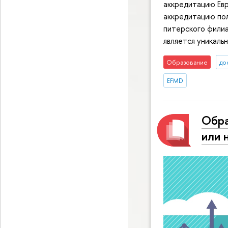
аккредитацию Ев
аккредитацию по
питерского филиа
является уникаль
Образование
до
EFMD
Обра
или 