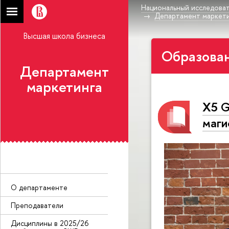
Национальный исследоват
Департамент маркет
Высшая школа бизнеса
Образован
Департамент
маркетинга
Х5 G
маги
О департаменте
Преподаватели
Дисциплины в 2025/26