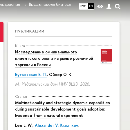
разделения
Высшая школа бизнеса
РУС
EN
ПУБЛИКАЦИИ
Книга
Исследование омниканального
клиентского опыта на рынке розничной
торговли в России
Бутковская В. П.
,
Ойнер О. К.
М.: Издательский дом НИУ ВШЭ, 2026.
Статья
Multinationality and strategic dynamic capabilities
during sustainable development goals adoption:
Evidence from a natural experiment
Lee L. W.,
Alexander V. Krasnikov
.