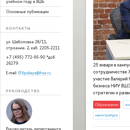
учебном году в ВШБ
Основные публикации
КОНТАКТЫ
ул. Шаболовка 28/11,
строение. 2, каб. 2205-2211
+7 (495) 772-95-90 *доб
26279
25 января в камп
сотрудничестве X
E-mail:
EFilipskaya@hse.ru
участие Валерий
бизнеса НИУ ВШЭ,
РУКОВОДСТВО
стратегии и разв
Образование
но
магистратура
Руководитель департамента