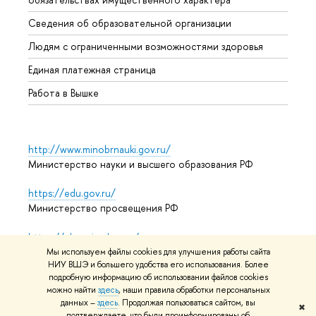
Образ
Сведения об образовательной организации
Обрат
Людям с ограниченными возможностями здоровья
Единая платежная страница
Работа в Вышке
http://www.minobrnauki.gov.ru/
Министерство науки и высшего образования РФ
https://edu.gov.ru/
Министерство просвещения РФ
https://elearning.hse.ru/mooc
Массовые открытые онлайн-курсы
Мы используем файлы cookies для улучшения работы сайта
НИУ ВШЭ и большего удобства его использования. Более
подробную информацию об использовании файлов cookies
можно найти
здесь
, наши правила обработки персональных
© НИУ ВШЭ 1993–2026
Адреса и контакты
Условия
данных –
здесь
. Продолжая пользоваться сайтом, вы
✖
подтверждаете, что были проинформированы об