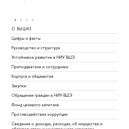
О ВЫШКЕ
ОБР
Цифры и факты
Лице
Руководство и структура
Довуз
Устойчивое развитие в НИУ ВШЭ
Олим
Преподаватели и сотрудники
Прием
Корпуса и общежития
Вышк
Закупки
Прием
Обращения граждан в НИУ ВШЭ
Аспир
Фонд целевого капитала
Допол
Противодействие коррупции
Центр
Сведения о доходах, расходах, об имуществе и
Бизне
обязательствах имущественного характера