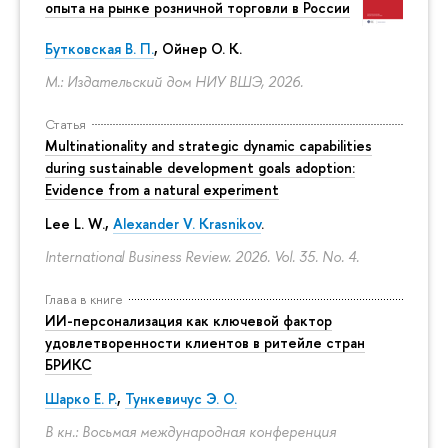
опыта на рынке розничной торговли в России
Бутковская В. П.
,
Ойнер О. К.
М.: Издательский дом НИУ ВШЭ, 2026.
Статья
Multinationality and strategic dynamic capabilities
during sustainable development goals adoption:
Evidence from a natural experiment
Lee L. W.,
Alexander V. Krasnikov
.
International Business Review. 2026. Vol. 35. No. 4.
Глава в книге
ИИ-персонализация как ключевой фактор
удовлетворенности клиентов в ритейле стран
БРИКС
Шарко Е. Р.
,
Тункевичус Э. О.
В кн.: Восьмая международная конференция