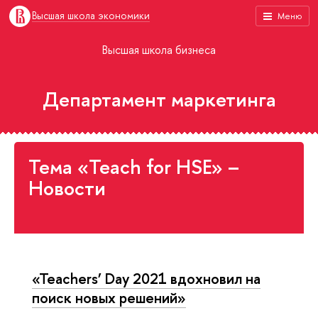
Высшая школа экономики
Меню
Высшая школа бизнеса
Департамент маркетинга
Тема «Teach for HSE» –
Новости
«Teachers’ Day 2021 вдохновил на
поиск новых решений»