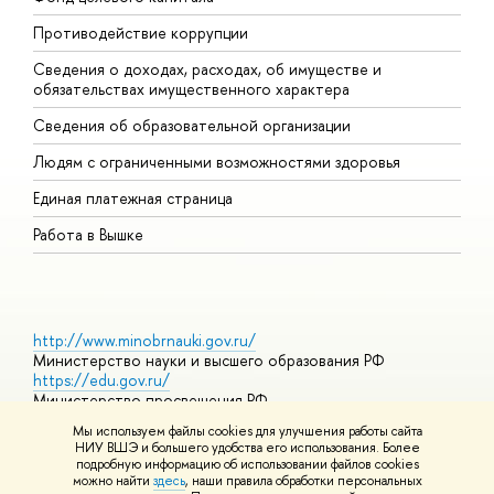
Противодействие коррупции
Ц
Сведения о доходах, расходах, об имуществе и
Б
обязательствах имущественного характера
О
Сведения об образовательной организации
О
Людям с ограниченными возможностями здоровья
Единая платежная страница
Работа в Вышке
http://www.minobrnauki.gov.ru/
Министерство науки и высшего образования РФ
https://edu.gov.ru/
Министерство просвещения РФ
https://elearning.hse.ru/mooc
Мы используем файлы cookies для улучшения работы сайта
Массовые открытые онлайн-курсы
НИУ ВШЭ и большего удобства его использования. Более
подробную информацию об использовании файлов cookies
можно найти
здесь
, наши правила обработки персональных