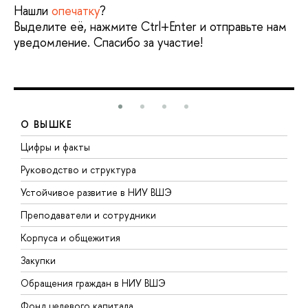
Нашли
опечатку
?
Выделите её, нажмите Ctrl+Enter и отправьте нам
уведомление. Спасибо за участие!
О ВЫШКЕ
Цифры и факты
Л
Руководство и структура
Д
Устойчивое развитие в НИУ ВШЭ
О
Преподаватели и сотрудники
П
Корпуса и общежития
В
Закупки
П
Обращения граждан в НИУ ВШЭ
А
Фонд целевого капитала
Д