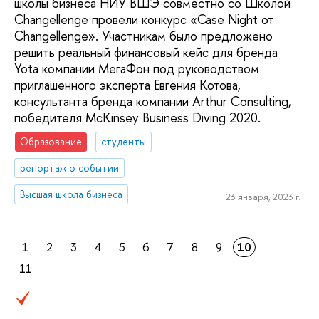
школы бизнеса НИУ ВШЭ совместно со Школой
Changellenge провели конкурс «Case Night от
Changellenge». Участникам было предложено
решить реальный финансовый кейс для бренда
Yota компании МегаФон под руководством
приглашенного эксперта Евгения Котова,
консультанта бренда компании Arthur Consulting,
победителя McKinsey Business Diving 2020.
Образование
студенты
репортаж о событии
Высшая школа бизнеса
23 января, 2023 г.
1
2
3
4
5
6
7
8
9
10
11