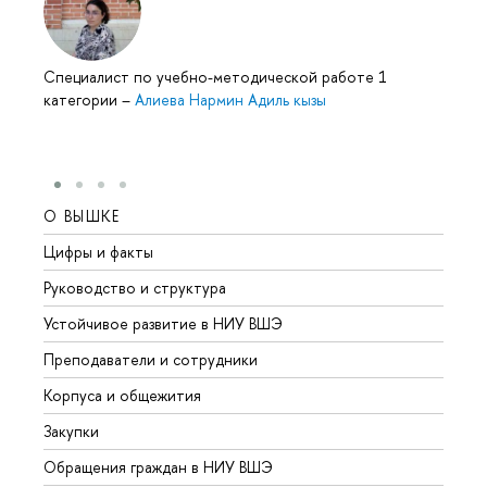
Специалист по учебно-методической работе 1
категории
–
Алиева Нармин Адиль кызы
О ВЫШКЕ
ОБР
Цифры и факты
Лице
Руководство и структура
Довуз
Устойчивое развитие в НИУ ВШЭ
Олим
Преподаватели и сотрудники
Прием
Корпуса и общежития
Вышк
Закупки
Прием
Обращения граждан в НИУ ВШЭ
Аспир