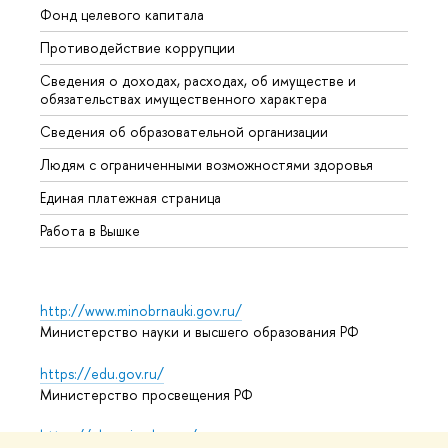
Фонд целевого капитала
Допол
Противодействие коррупции
Центр
Сведения о доходах, расходах, об имуществе и
Бизне
обязательствах имущественного характера
Образ
Сведения об образовательной организации
Обрат
Людям с ограниченными возможностями здоровья
Единая платежная страница
Работа в Вышке
http://www.minobrnauki.gov.ru/
Министерство науки и высшего образования РФ
https://edu.gov.ru/
Министерство просвещения РФ
https://elearning.hse.ru/mooc