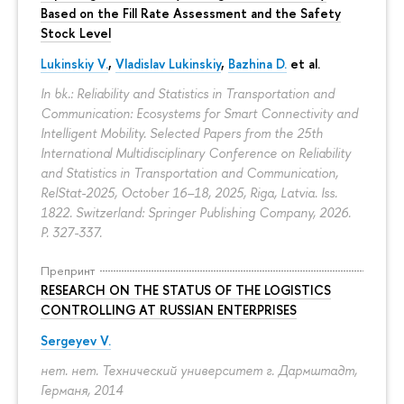
Based on the Fill Rate Assessment and the Safety
Stock Level
Lukinskiy V.
,
Vladislav Lukinskiy
,
Bazhina D.
et al.
In bk.: Reliability and Statistics in Transportation and
Communication: Ecosystems for Smart Connectivity and
Intelligent Mobility. Selected Papers from the 25th
International Multidisciplinary Conference on Reliability
and Statistics in Transportation and Communication,
RelStat-2025, October 16–18, 2025, Riga, Latvia. Iss.
1822. Switzerland: Springer Publishing Company, 2026.
P. 327-337.
Препринт
RESEARCH ON THE STATUS OF THE LOGISTICS
CONTROLLING AT RUSSIAN ENTERPRISES
Sergeyev V.
нет. нет. Технический университет г. Дармштадт,
Германя, 2014