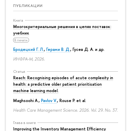
ПУБЛИКАЦИИ
Книга
Многокритериальные решения в цепях поставок:
учебник
В печати
Бродецкий Г. Л.
,
Герами В. Д.
,
Гусев Д. А.
и др.
ИНФРА-М, 2026.
Статья
Reach: Recognising episodes of acute complexity in
health: a predictive older patient prioritisation
machine learning model.
Maghsoohi A.,
Pavlov V.
, Rouse P. et al.
Health Care Management Science. 2026. Vol. 29. No. 37.
Глава в книге
Improving the Inventory Management Efficiency