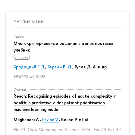
ПУБЛИКАЦИИ
Книга
Многокритериальные решения в цепях поставок:
учебник
В печати
Бродецкий Г. Л.
,
Герами В. Д.
,
Гусев Д. А.
и др.
ИНФРА-М, 2026.
Статья
Reach: Recognising episodes of acute complexity in
health: a predictive older patient prioritisation
machine learning model.
Maghsoohi A.,
Pavlov V.
, Rouse P. et al.
Health Care Management Science. 2026. Vol. 29. No. 37.