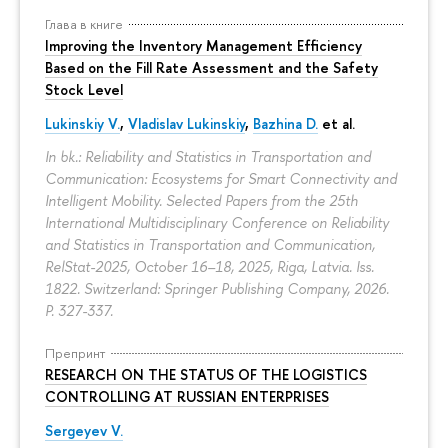
Глава в книге
Improving the Inventory Management Efficiency
Based on the Fill Rate Assessment and the Safety
Stock Level
Lukinskiy V.
,
Vladislav Lukinskiy
,
Bazhina D.
et al.
In bk.: Reliability and Statistics in Transportation and
Communication: Ecosystems for Smart Connectivity and
Intelligent Mobility. Selected Papers from the 25th
International Multidisciplinary Conference on Reliability
and Statistics in Transportation and Communication,
RelStat-2025, October 16–18, 2025, Riga, Latvia. Iss.
1822. Switzerland: Springer Publishing Company, 2026.
P. 327-337.
Препринт
RESEARCH ON THE STATUS OF THE LOGISTICS
CONTROLLING AT RUSSIAN ENTERPRISES
Sergeyev V.