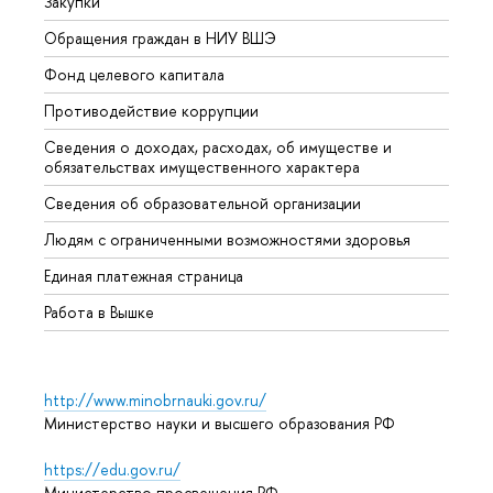
Закупки
Прием
Обращения граждан в НИУ ВШЭ
Аспир
Фонд целевого капитала
Допол
Противодействие коррупции
Центр
Сведения о доходах, расходах, об имуществе и
Бизне
обязательствах имущественного характера
Образ
Сведения об образовательной организации
Обрат
Людям с ограниченными возможностями здоровья
Единая платежная страница
Работа в Вышке
http://www.minobrnauki.gov.ru/
Министерство науки и высшего образования РФ
https://edu.gov.ru/
Министерство просвещения РФ