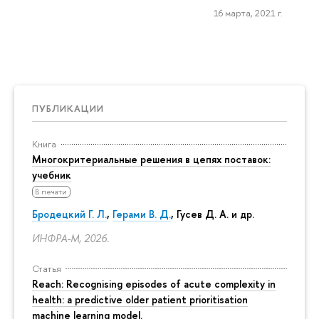
16 марта, 2021 г.
ПУБЛИКАЦИИ
Книга
Многокритериальные решения в цепях поставок:
учебник
В печати
Бродецкий Г. Л.
,
Герами В. Д.
,
Гусев Д. А.
и др.
ИНФРА-М, 2026.
Статья
Reach: Recognising episodes of acute complexity in
health: a predictive older patient prioritisation
machine learning model.