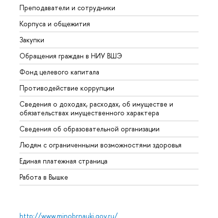
Преподаватели и сотрудники
Прием
Корпуса и общежития
Вышк
Закупки
Прием
Обращения граждан в НИУ ВШЭ
Аспир
Фонд целевого капитала
Допол
Противодействие коррупции
Центр
Сведения о доходах, расходах, об имуществе и
Бизне
обязательствах имущественного характера
Образ
Сведения об образовательной организации
Обрат
Людям с ограниченными возможностями здоровья
Единая платежная страница
Работа в Вышке
http://www.minobrnauki.gov.ru/