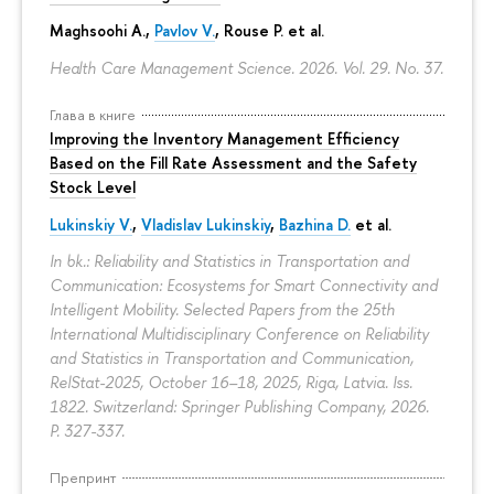
Maghsoohi A.,
Pavlov V.
, Rouse P. et al.
Health Care Management Science. 2026. Vol. 29. No. 37.
Глава в книге
Improving the Inventory Management Efficiency
Based on the Fill Rate Assessment and the Safety
Stock Level
Lukinskiy V.
,
Vladislav Lukinskiy
,
Bazhina D.
et al.
In bk.: Reliability and Statistics in Transportation and
Communication: Ecosystems for Smart Connectivity and
Intelligent Mobility. Selected Papers from the 25th
International Multidisciplinary Conference on Reliability
and Statistics in Transportation and Communication,
RelStat-2025, October 16–18, 2025, Riga, Latvia. Iss.
1822. Switzerland: Springer Publishing Company, 2026.
P. 327-337.
Препринт