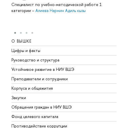
Специалист по учебно-методической работе 1
категории
–
Алиева Нармин Адиль кызы
О ВЫШКЕ
ОБР
Цифры и факты
Лице
Руководство и структура
Довуз
Устойчивое развитие в НИУ ВШЭ
Олим
Преподаватели и сотрудники
Прием
Корпуса и общежития
Вышк
Закупки
Прием
Обращения граждан в НИУ ВШЭ
Аспир
Фонд целевого капитала
Допол
Противодействие коррупции
Центр