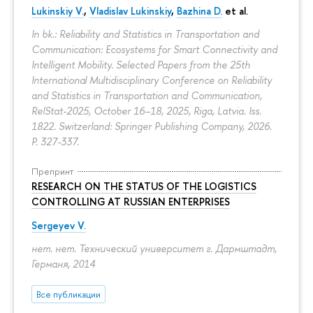
Lukinskiy V.
,
Vladislav Lukinskiy
,
Bazhina D.
et al.
In bk.: Reliability and Statistics in Transportation and
Communication: Ecosystems for Smart Connectivity and
Intelligent Mobility. Selected Papers from the 25th
International Multidisciplinary Conference on Reliability
and Statistics in Transportation and Communication,
RelStat-2025, October 16–18, 2025, Riga, Latvia. Iss.
1822. Switzerland: Springer Publishing Company, 2026.
P. 327-337.
Препринт
RESEARCH ON THE STATUS OF THE LOGISTICS
CONTROLLING AT RUSSIAN ENTERPRISES
Sergeyev V.
нет. нет. Технический университет г. Дармштадт,
Германя, 2014
Все публикации