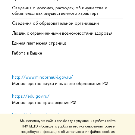
Сведения о доходах, расходах, об имуществе и
Бизне
обязательствах имущественного характера
Образ
Сведения об образовательной организации
Обрат
Людям с ограниченными возможностями здоровья
Единая платежная страница
Работа в Вышке
http://www.minobrnauki.gov.ru/
Министерство науки и высшего образования РФ
https://edu.gov.ru/
Министерство просвещения РФ
https://elearning.hse.ru/mooc
Массовые открытые онлайн-курсы
Мы используем файлы cookies для улучшения работы сайта
НИУ ВШЭ и большего удобства его использования. Более
подробную информацию об использовании файлов cookies