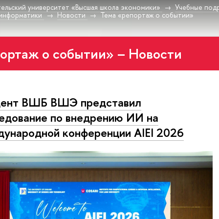
ельский университет «Высшая школа экономики»
Учебные под
-информатики
Новости
Тема «репортаж о событии»
ортаж о событии» – Новости
дент ВШБ ВШЭ представил
едование по внедрению ИИ на
ународной конференции AIEI 2026