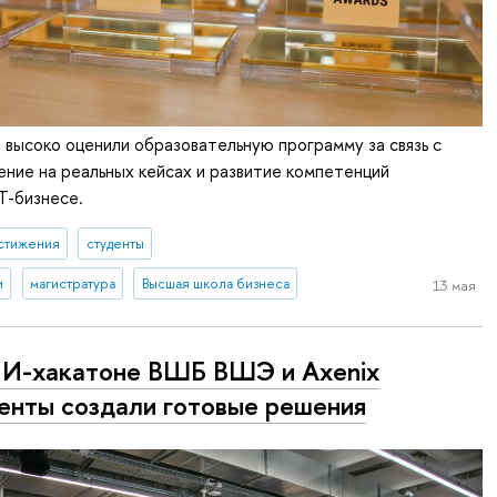
высоко оценили образовательную программу за связь с
ение на реальных кейсах и развитие компетенций
Т-бизнесе.
стижения
студенты
и
магистратура
Высшая школа бизнеса
13 мая
И-хакатоне ВШБ ВШЭ и Axenix
енты создали готовые решения