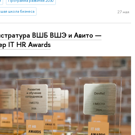
и
Программа развития 2030
сшая школа бизнеса
27 мая
истратура ВШБ ВШЭ и Авито —
ер IT HR Awards