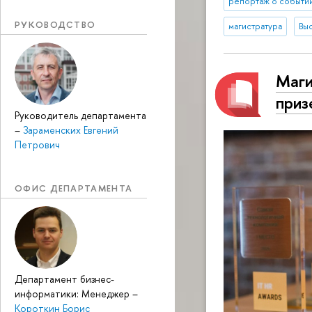
репортаж о событи
РУКОВОДСТВО
магистратура
Вы
Маг
приз
Руководитель департамента
–
Зараменских Евгений
Петрович
ОФИС ДЕПАРТАМЕНТА
Департамент бизнес-
информатики: Менеджер
–
Короткин Борис