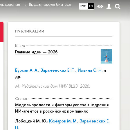
разделения
Высшая школа бизнеса
РУС
EN
ПУБЛИКАЦИИ
Книга
Главные идеи — 2026
Бурсак А. А.
,
Зараменских Е. П.
,
Ильина О. Н.
и
др.
М.: Издательский дом НИУ ВШЭ, 2026.
Статья
Модель зрелости и факторы успеха внедрения
ИИ-агентов в российских компаниях
Лобоцкий М. Ю.,
Комаров М. М.
,
Зараменских Е.
П.