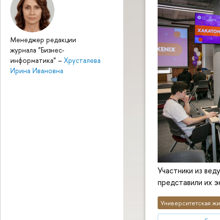
Менеджер редакции
журнала "Бизнес-
информатика"
–
Хрусталева
Ирина Ивановна
Участники из вед
представили их 
Университетская жи