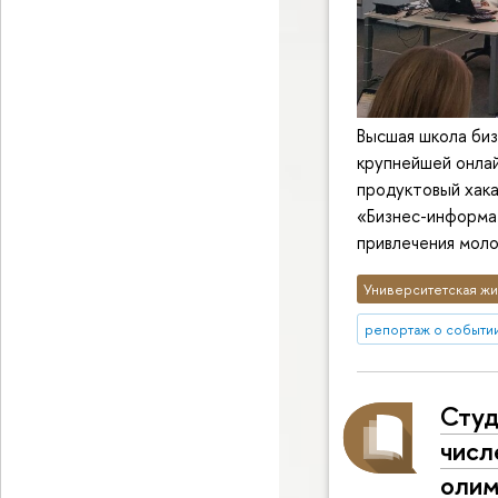
Высшая школа биз
крупнейшей онла
продуктовый хака
«Бизнес-информа
привлечения моло
Университетская жи
репортаж о событи
Студ
числ
оли