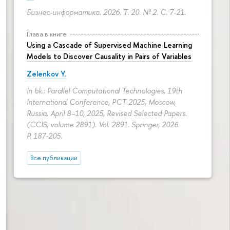
Бизнес-информатика. 2026. Т. 20. № 2.
С. 7-21.
Глава в книге
Using a Cascade of Supervised Machine Learning
Models to Discover Causality in Pairs of Variables
Zelenkov Y.
In bk.: Parallel Computational Technologies, 19th
International Conference, PCT 2025, Moscow,
Russia, April 8–10, 2025, Revised Selected Papers.
(CCIS, volume 2891). Vol. 2891. Springer, 2026.
P. 187-205.
Все публикации