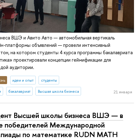
неса ВШЭ и Авито Авто — автомобильная вертикаль
йн-платформы объявлений — провели интенсивный
тон, на котором студенты 4 курса программы бакалавриата
тика» проектировали концепции геймификации для
дой аудитории.
знь
идеи и опыт
студенты
и
бакалавриат
Высшая школа бизнеса
21 января
ент Высшей школы бизнеса ВШЭ — в
е победителей Международной
мпиады по математике RUDN MATH