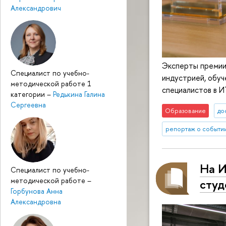
Александрович
Эксперты премии 
Специалист по учебно-
индустрией, обуч
методической работе 1
специалистов в И
категории
–
Редькина Галина
Сергеевна
Образование
до
репортаж о событи
На И
Специалист по учебно-
методической работе
–
студ
Горбунова Анна
Александровна