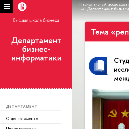
Национальный исследоват
Департамент бизнес
Высшая школа бизнеса
Тема «реп
Департамент
бизнес-
информатики
Сту
иссл
межд
ДЕПАРТАМЕНТ
О департаменте
Преподаватели