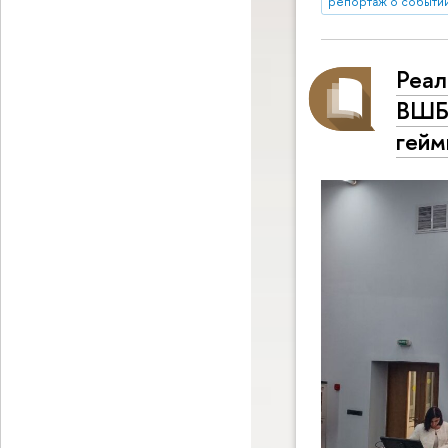
репортаж о событи
Реал
ВШБ 
гейм