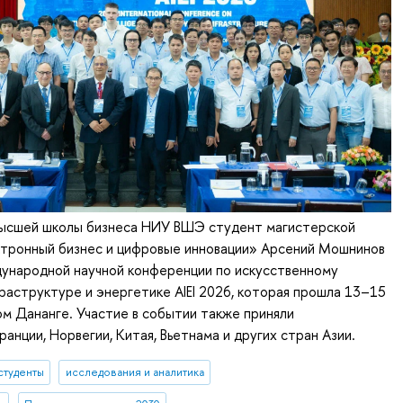
ысшей школы бизнеса НИУ ВШЭ студент магистерской
тронный бизнес и цифровые инновации» Арсений Мошнинов
дународной научной конференции по искусственному
раструктуре и энергетике AIEI 2026, которая прошла 13–15
ом Дананге. Участие в событии также приняли
анции, Норвегии, Китая, Вьетнама и других стран Азии.
студенты
исследования и аналитика