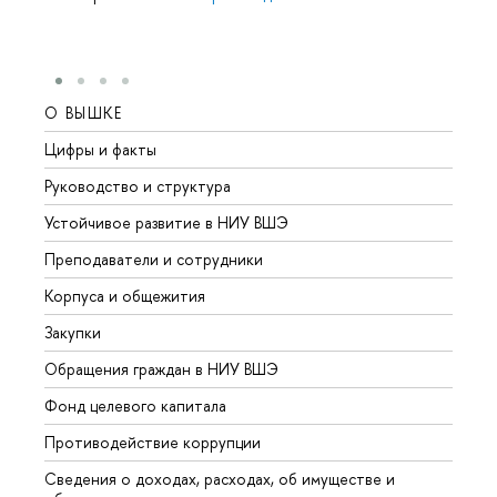
О ВЫШКЕ
ОБР
Цифры и факты
Лице
Руководство и структура
Довуз
Устойчивое развитие в НИУ ВШЭ
Олим
Преподаватели и сотрудники
Прием
Корпуса и общежития
Вышк
Закупки
Прием
Обращения граждан в НИУ ВШЭ
Аспир
Фонд целевого капитала
Допол
Противодействие коррупции
Центр
Сведения о доходах, расходах, об имуществе и
Бизне