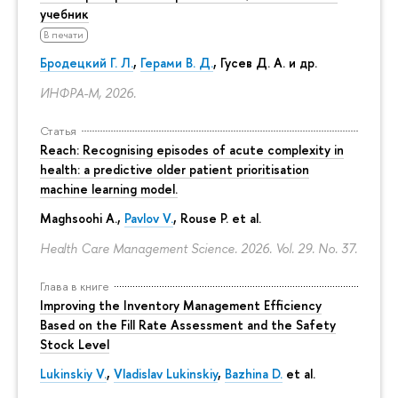
учебник
В печати
Бродецкий Г. Л.
,
Герами В. Д.
,
Гусев Д. А.
и др.
ИНФРА-М, 2026.
Статья
Reach: Recognising episodes of acute complexity in
health: a predictive older patient prioritisation
machine learning model.
Maghsoohi A.,
Pavlov V.
, Rouse P. et al.
Health Care Management Science. 2026. Vol. 29. No. 37.
Глава в книге
Improving the Inventory Management Efficiency
Based on the Fill Rate Assessment and the Safety
Stock Level
Lukinskiy V.
,
Vladislav Lukinskiy
,
Bazhina D.
et al.