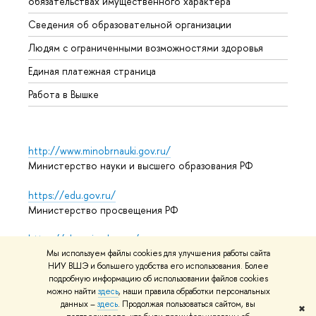
обязательствах имущественного характера
Образ
Сведения об образовательной организации
Обрат
Людям с ограниченными возможностями здоровья
Единая платежная страница
Работа в Вышке
http://www.minobrnauki.gov.ru/
Министерство науки и высшего образования РФ
https://edu.gov.ru/
Министерство просвещения РФ
https://elearning.hse.ru/mooc
Массовые открытые онлайн-курсы
Мы используем файлы cookies для улучшения работы сайта
НИУ ВШЭ и большего удобства его использования. Более
подробную информацию об использовании файлов cookies
можно найти
здесь
, наши правила обработки персональных
данных –
здесь
. Продолжая пользоваться сайтом, вы
© НИУ ВШЭ 1993–2026
Адреса и контакты
Условия
✖