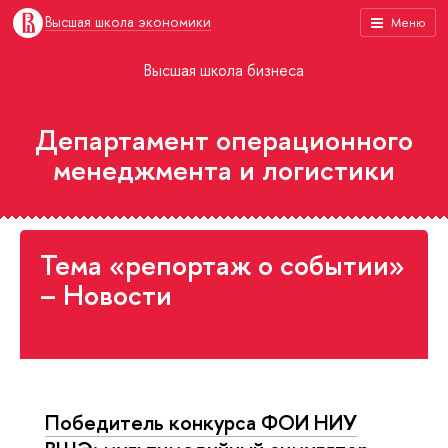
Высшая школа экономики
Меню
Высшая школа бизнеса
Департамент операционного
менеджмента и логистики
Тема «репортаж о событии»
– Новости
Победитель конкурса ФОИ НИУ