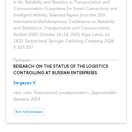
In bk.: Reliability and Statistics in Transportation and
Communication: Ecosystems for Smart Connectivity and
Intelligent Mobility. Selected Papers from the 25th
International Multidisciplinary Conference on Reliability
and Statistics in Transportation and Communication,
RelStat-2025, October 16–18, 2025, Riga, Latvia. Iss.
1822. Switzerland: Springer Publishing Company, 2026.
P. 327-337.
Препринт
RESEARCH ON THE STATUS OF THE LOGISTICS
CONTROLLING AT RUSSIAN ENTERPRISES
Sergeyev V.
нет. нет. Технический университет г. Дармштадт,
Германя, 2014
Все публикации