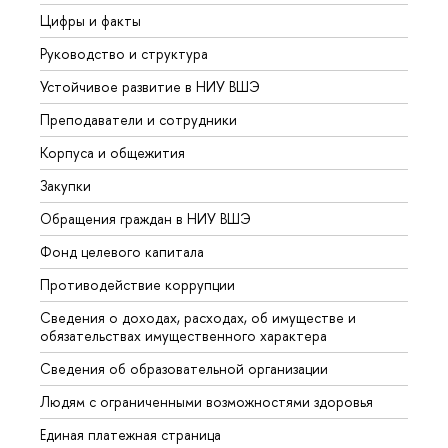
Цифры и факты
Лице
Руководство и структура
Довуз
Устойчивое развитие в НИУ ВШЭ
Олим
Преподаватели и сотрудники
Прием
Корпуса и общежития
Вышк
Закупки
Прием
Обращения граждан в НИУ ВШЭ
Аспир
Фонд целевого капитала
Допол
Противодействие коррупции
Центр
Сведения о доходах, расходах, об имуществе и
Бизне
обязательствах имущественного характера
Образ
Сведения об образовательной организации
Обрат
Людям с ограниченными возможностями здоровья
Единая платежная страница