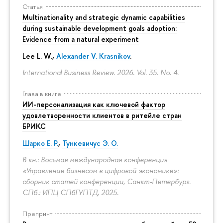
Статья
Multinationality and strategic dynamic capabilities
during sustainable development goals adoption:
Evidence from a natural experiment
Lee L. W.,
Alexander V. Krasnikov
.
International Business Review. 2026. Vol. 35. No. 4.
Глава в книге
ИИ-персонализация как ключевой фактор
удовлетворенности клиентов в ритейле стран
БРИКС
Шарко Е. Р.
,
Тункевичус Э. О.
В кн.: Восьмая международная конференция
«Управление бизнесом в цифровой экономике»:
сборник статей конференции, Санкт-Петербург.
СПб.: ИПЦ СПбГУПТД, 2025.
Препринт