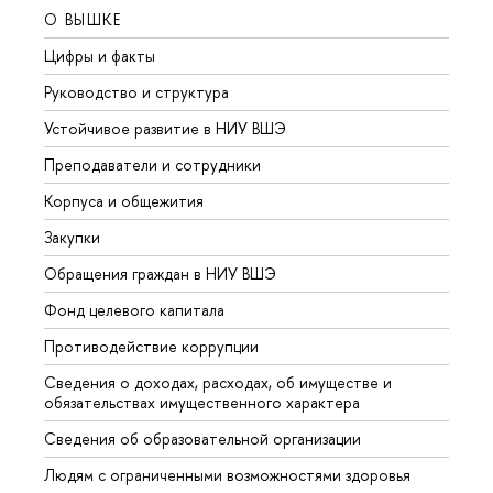
О ВЫШКЕ
ОБР
Цифры и факты
Лице
Руководство и структура
Довуз
Устойчивое развитие в НИУ ВШЭ
Олим
Преподаватели и сотрудники
Прием
Корпуса и общежития
Вышк
Закупки
Прием
Обращения граждан в НИУ ВШЭ
Аспир
Фонд целевого капитала
Допол
Противодействие коррупции
Центр
Сведения о доходах, расходах, об имуществе и
Бизне
обязательствах имущественного характера
Образ
Сведения об образовательной организации
Обрат
Людям с ограниченными возможностями здоровья