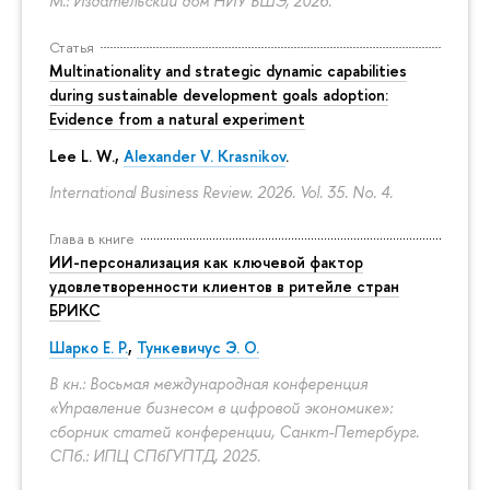
М.: Издательский дом НИУ ВШЭ, 2026.
Статья
Multinationality and strategic dynamic capabilities
during sustainable development goals adoption:
Evidence from a natural experiment
Lee L. W.,
Alexander V. Krasnikov
.
International Business Review. 2026. Vol. 35. No. 4.
Глава в книге
ИИ-персонализация как ключевой фактор
удовлетворенности клиентов в ритейле стран
БРИКС
Шарко Е. Р.
,
Тункевичус Э. О.
В кн.: Восьмая международная конференция
«Управление бизнесом в цифровой экономике»:
сборник статей конференции, Санкт-Петербург.
СПб.: ИПЦ СПбГУПТД, 2025.