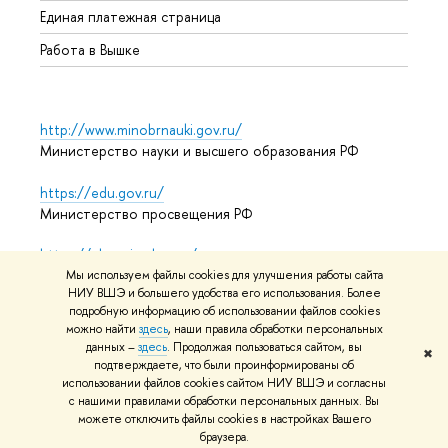
Единая платежная страница
Работа в Вышке
http://www.minobrnauki.gov.ru/
Министерство науки и высшего образования РФ
https://edu.gov.ru/
Министерство просвещения РФ
https://elearning.hse.ru/mooc
Массовые открытые онлайн-курсы
Мы используем файлы cookies для улучшения работы сайта
НИУ ВШЭ и большего удобства его использования. Более
подробную информацию об использовании файлов cookies
можно найти
здесь
, наши правила обработки персональных
данных –
здесь
. Продолжая пользоваться сайтом, вы
© НИУ ВШЭ 1993–2026
Адреса и контакты
Условия
✖
подтверждаете, что были проинформированы об
использования материалов
Политика конфиденциальности
использовании файлов cookies сайтом НИУ ВШЭ и согласны
Карта сайта
с нашими правилами обработки персональных данных. Вы
можете отключить файлы cookies в настройках Вашего
Редактору
браузера.