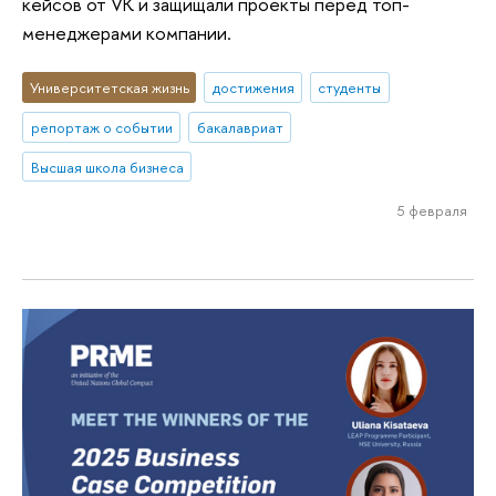
кейсов от VK и защищали проекты перед топ-
менеджерами компании.
Университетская жизнь
достижения
студенты
репортаж о событии
бакалавриат
Высшая школа бизнеса
5 февраля