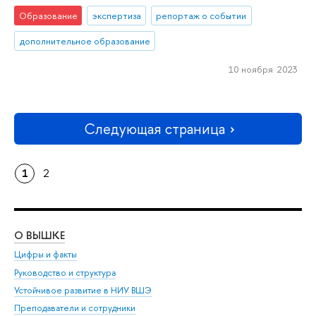
Образование
экспертиза
репортаж о событии
дополнительное образование
10 ноября 2023
Следующая страница
1
2
О ВЫШКЕ
ОБ
Цифры и факты
Ли
Руководство и структура
Дов
Устойчивое развитие в НИУ ВШЭ
Ол
Преподаватели и сотрудники
При