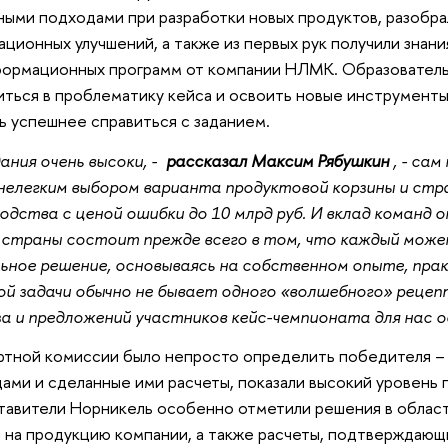
ными подходами при разработки новых продуктов, разобра
ационных улучшений, а также из первых рук получили знан
ормационных программ от компании НЛМК. Образователь
иться в проблематику кейса и освоить новые инструмент
ь успешнее справиться с заданием.
ния очень высоки, -
рассказал Максим Рябушкин
, - са
нелегким выбором варианта продуктовой корзины и стр
одства с ценой ошибки до 10 млрд руб. И вклад команд 
 страны состоит прежде всего в том, что каждый може
ьное решение, основываясь на собственном опыте, прак
ой задачи обычно не бывает одного «волшебного» реце
а и предложений участников кейс-чемпионата для нас 
тной комиссии было непросто определить победителя –
ами и сделанные ими расчеты, показали высокий уровень 
авители Норникель особенно отметили решения в област
 на продукцию компании, а также расчеты, подтверждающ