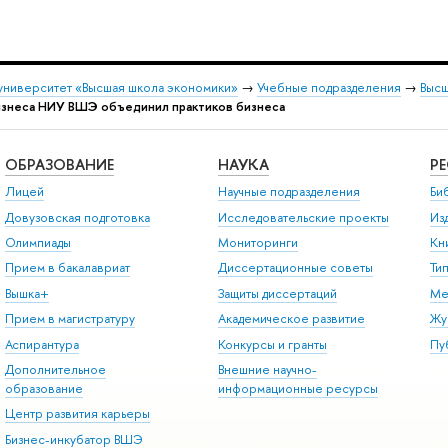
университет «Высшая школа экономики»
→
Учебные подразделения
→
Высш
изнеса НИУ ВШЭ объединил практиков бизнеса
ОБРАЗОВАНИЕ
НАУКА
Р
Лицей
Научные подразделения
Би
Довузовская подготовка
Исследовательские проекты
Из
Олимпиады
Мониторинги
Кн
Прием в бакалавриат
Диссертационные советы
Ти
Вышка+
Защиты диссертаций
Ме
Прием в магистратуру
Академическое развитие
Жу
Аспирантура
Конкурсы и гранты
Пу
Дополнительное
Внешние научно-
образование
информационные ресурсы
Центр развития карьеры
Бизнес-инкубатор ВШЭ