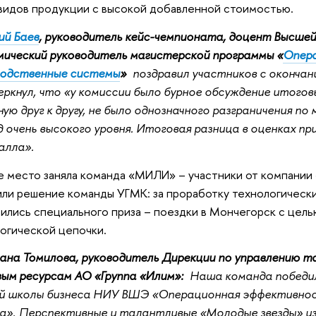
видов продукции с высокой добавленной стоимостью.
ий Баев
, руководитель кейс-чемпионата, доцент Высшей 
мический руководитель магистерской программы «
Опера
водственные системы
»
поздравил участников с оконча
еркнул, что «у комиссии было бурное обсуждение итого
ую друг к другу, не было однозначного разграничения п
 очень высокого уровня. Итоговая разница в оценках пр
балла».
 место заняла команда «МИЛИ» – участники от компании 
ли решение команды УГМК: за проработку технологически
ились специального приза – поездки в Мончегорск с цель
огической цепочки.
на Томилова, руководитель Дирекции по управлению т
ым ресурсам АО «Группа «Илим»:
Наша команда победил
й школы бизнеса НИУ ВШЭ «Операционная эффективно
а». Перспективные и талантливые «Молодые звезды» из