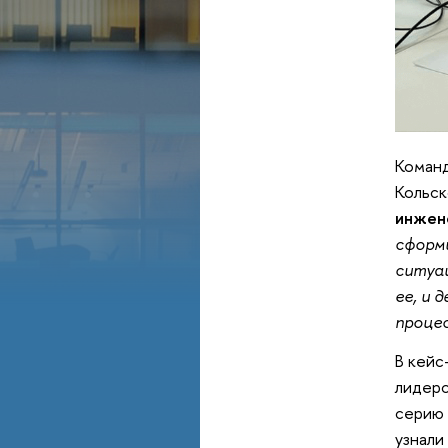
Команд
Кольск
инжен
сформи
ситуац
ее, и 
процес
В кейс
лидерс
серию 
узнали