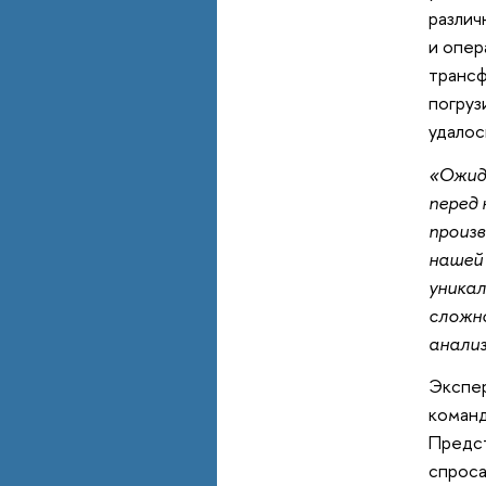
различ
и опер
трансф
погруз
удалос
«Ожида
перед 
произв
нашей
уникал
сложн
анализ
Экспер
команд
Предст
спроса