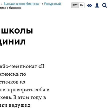
Высшая школа бизнеса
Ресурсный
РУС
EN
тиков бизнеса
 школы
динил
йс-чемпионат «II
нтенсив по
стников из
в: проверить себя в
ель. В этом году в
ики ведущих