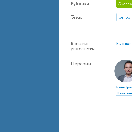
Рубрики
Экспер
Темы
репорт
Высшая
В статье
упомянуты
Персоны
Баев Гр
Олегови