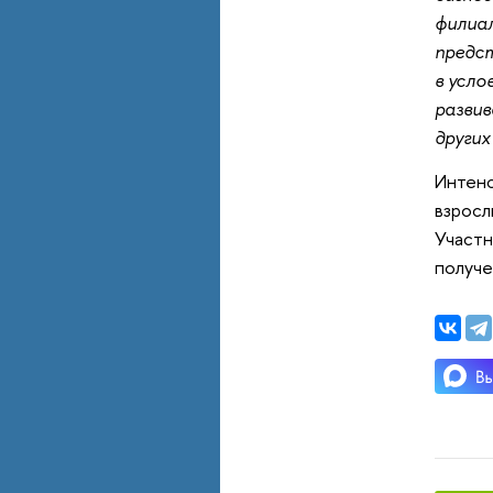
филиал
предс
в усло
разви
других
Интенс
взросл
Участн
получе