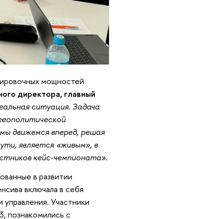
нировочных мощностей
ного директора, главный
альная ситуация. Задача
 геополитической
 мы движемся вперед, решая
ути, является «живым», в
астников кейс-чемпионата».
ованные в развитии
нсива включала в себя
и управления. Участники
3, познакомились с