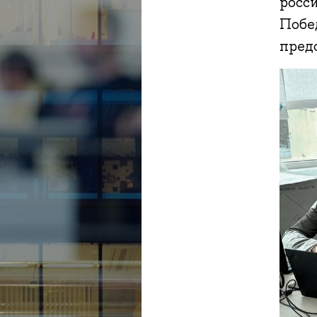
росс
Побе
пред