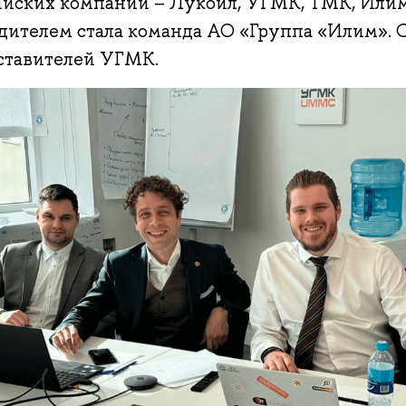
ийских компаний – Лукойл, УГМК, ТМК, Илим
дителем стала команда АО «Группа «Илим». 
ставителей УГМК.