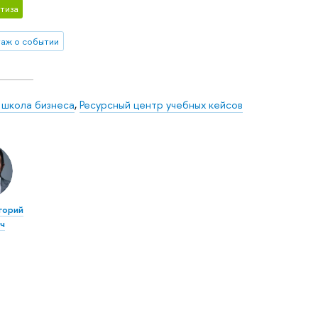
тиза
аж о событии
 школа бизнеса
,
Ресурсный центр учебных кейсов
игорий
ч