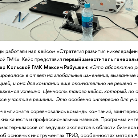
ы работали над кейсом «Стратегия развития никелерафи
ой ГМК». Кейс представил
первый заместитель генераль
ер Кольской ГМК Максим Рябушкин
:
«Это абсолютно ре
ровалась в ответ на глобальные изменения, вызванные
ией, и она для компании еще окончательно не решена –
движемся успешно. Ценность такого кейса, который, по с
се участия в решении. Это особенно интересно для уч
-чемпионате соревновались команды компаний, заинтерес
ких качеств и профессиональных навыков. Программа инте
мастер-классов от ведущих экспертов в области бизнеса 
 об основных инструментах ТРИЗ, особенностях метода А