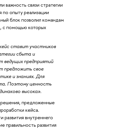
ли важность связи стратегии
ия по опыту реализации
ный блок позволил командам
ы, с помощью которых
м кейс ставит участников
атегии сбыта и
от ведущих предприятий
т предложить свое
тике и знаниях. Для
пта. Поэтому ценность
одинаково высока».
 решения, предложенные
проработки кейса.
и развития внутреннего
ие правильность развития