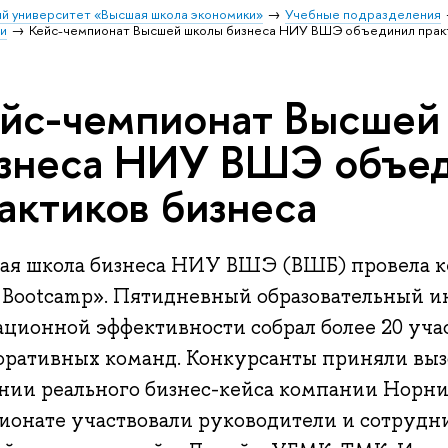
й университет «Высшая школа экономики»
Учебные подразделения
и
Кейс-чемпионат Высшей школы бизнеса НИУ ВШЭ объединил прак
йс-чемпионат Высшей
знеса НИУ ВШЭ объе
актиков бизнеса
ая школа бизнеса НИУ ВШЭ (ВШБ) провела ке
 Bootcamp». Пятидневный образовательный и
ационной эффективности собрал более 20 уча
оративных команд. Конкурсанты приняли вызо
нии реального бизнес-кейса компании Норник
ионате участвовали руководители и сотрудн