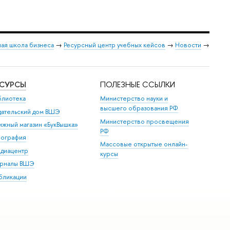
ая школа бизнеса
→
Ресурсный центр учебных кейсов
→
Новости
→
ЕСУРСЫ
ПОЛЕЗНЫЕ ССЫЛКИ
блиотека
Министерство науки и
высшего образования РФ
дательский дом ВШЭ
Министерство просвещения
ижный магазин «БукВышка»
РФ
пография
Массовые открытые онлайн-
диацентр
курсы
рналы ВШЭ
бликации