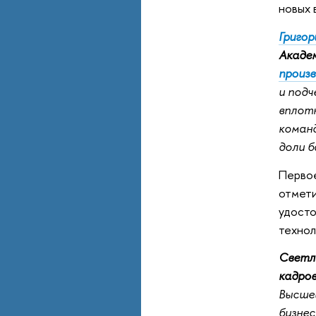
новых 
Григор
Акаде
произ
и подч
вплотн
команд
доли 
Первое
отмети
удосто
технол
Светла
кадров
Высше
бизнес