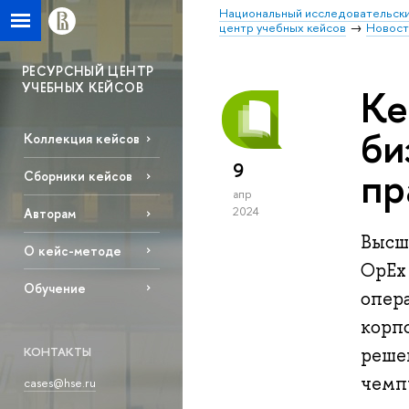
Национальный исследовательски
центр учебных кейсов
Новост
РЕСУРСНЫЙ ЦЕНТР
УЧЕБНЫХ КЕЙСОВ
Ке
би
Коллекция кейсов
9
пр
Сборники кейсов
апр
2024
Авторам
Высш
О кейс-методе
OpEx
Обучение
опер
корп
КОНТАКТЫ
реше
чемп
cases@hse.ru