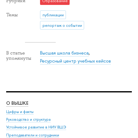
Рубрики
Образование
Темы
публикации
репортаж о событии
Высшая школа бизнеса
,
В статье
упомянуты
Ресурсный центр учебных кейсов
О ВЫШКЕ
ОБ
Цифры и факты
Ли
Руководство и структура
Дов
Устойчивое развитие в НИУ ВШЭ
Ол
Преподаватели и сотрудники
При