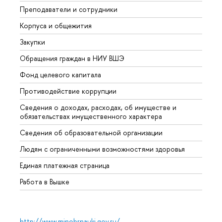
Преподаватели и сотрудники
Прием
Корпуса и общежития
Вышк
Закупки
Прием
Обращения граждан в НИУ ВШЭ
Аспир
Фонд целевого капитала
Допол
Противодействие коррупции
Центр
Сведения о доходах, расходах, об имуществе и
Бизне
обязательствах имущественного характера
Образ
Сведения об образовательной организации
Обрат
Людям с ограниченными возможностями здоровья
Единая платежная страница
Работа в Вышке
http://www.minobrnauki.gov.ru/