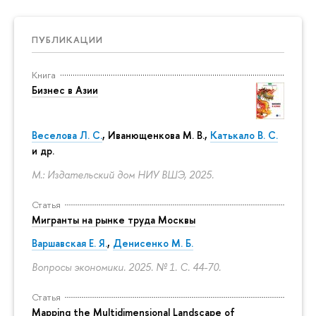
ПУБЛИКАЦИИ
Книга
Бизнес в Азии
Веселова Л. С.
,
Иванющенкова М. В.
,
Катькало В. С.
и др.
М.: Издательский дом НИУ ВШЭ, 2025.
Статья
Мигранты на рынке труда Москвы
Варшавская Е. Я.
,
Денисенко М. Б.
Вопросы экономики. 2025. № 1.
С. 44-70.
Статья
Mapping the Multidimensional Landscape of