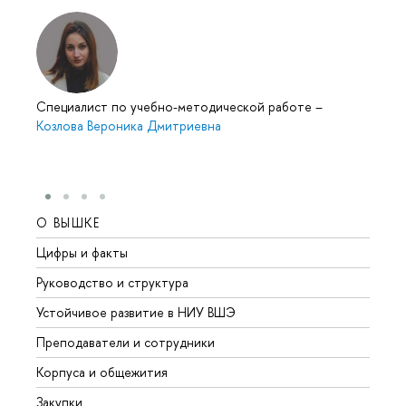
Специалист по учебно-методической работе
–
Козлова Вероника Дмитриевна
О ВЫШКЕ
ОБР
Цифры и факты
Лице
Руководство и структура
Довуз
Устойчивое развитие в НИУ ВШЭ
Олим
Преподаватели и сотрудники
Прием
Корпуса и общежития
Вышк
Закупки
Прием