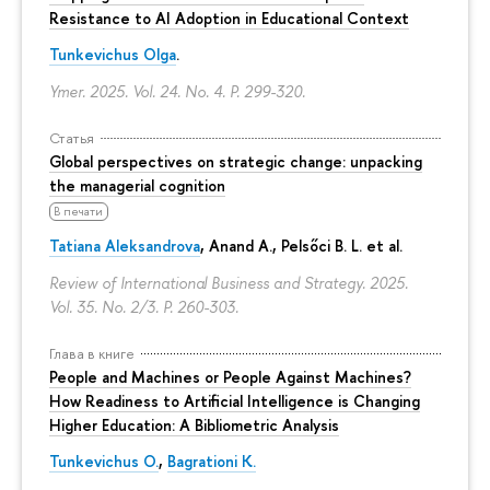
Resistance to AI Adoption in Educational Context
Tunkevichus Olga
.
Ymer. 2025. Vol. 24. No. 4.
P. 299-320.
Статья
Global perspectives on strategic change: unpacking
the managerial cognition
В печати
Tatiana Aleksandrova
,
Anand A.
, Pelsőci B. L. et al.
Review of International Business and Strategy. 2025.
Vol. 35. No. 2/3.
P. 260-303.
Глава в книге
People and Machines or People Against Machines?
How Readiness to Artificial Intelligence is Changing
Higher Education: A Bibliometric Analysis
Tunkevichus O.
,
Bagrationi K.