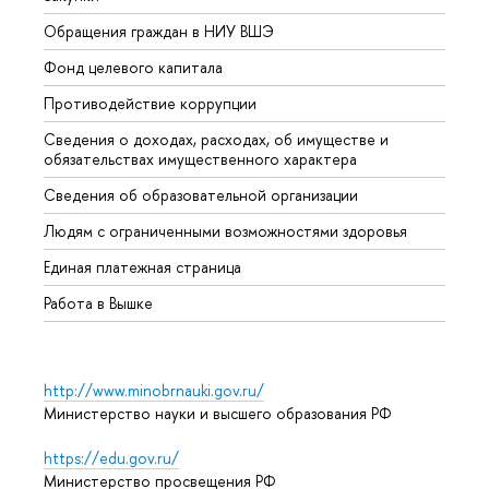
Обращения граждан в НИУ ВШЭ
Аспир
Фонд целевого капитала
Допол
Противодействие коррупции
Центр
Сведения о доходах, расходах, об имуществе и
Бизне
обязательствах имущественного характера
Образ
Сведения об образовательной организации
Обрат
Людям с ограниченными возможностями здоровья
Единая платежная страница
Работа в Вышке
http://www.minobrnauki.gov.ru/
Министерство науки и высшего образования РФ
https://edu.gov.ru/
Министерство просвещения РФ