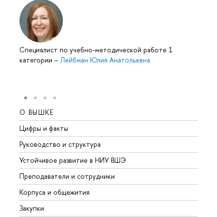
Специалист по учебно-методической работе 1
категории
–
Лейбман Юлия Анатольевна
О ВЫШКЕ
ОБР
Цифры и факты
Лице
Руководство и структура
Довуз
Устойчивое развитие в НИУ ВШЭ
Олим
Преподаватели и сотрудники
Прием
Корпуса и общежития
Вышк
Закупки
Прием