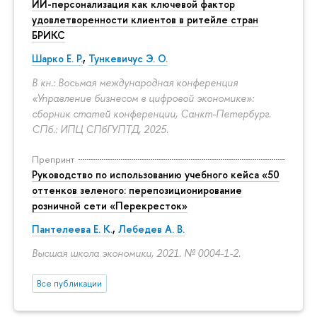
ИИ-персонализация как ключевой фактор
удовлетворенности клиентов в ритейле стран
БРИКС
Шарко Е. Р.
,
Тункевичус Э. О.
В кн.: Восьмая международная конференция
«Управление бизнесом в цифровой экономике»:
сборник статей конференции, Санкт-Петербург.
СПб.: ИПЦ СПбГУПТД, 2025.
Препринт
Руководство по использованию учебного кейса «50
оттенков зеленого: перепозиционирование
розничной сети «Перекресток»
Пантелеева Е. К.
,
Лебедев А. В.
Высшая школа экономики, 2021. № 0004-1-2.
Все публикации