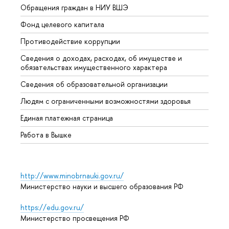
Обращения граждан в НИУ ВШЭ
Аспир
Фонд целевого капитала
Допол
Противодействие коррупции
Центр
Сведения о доходах, расходах, об имуществе и
Бизне
обязательствах имущественного характера
Образ
Сведения об образовательной организации
Обрат
Людям с ограниченными возможностями здоровья
Единая платежная страница
Работа в Вышке
http://www.minobrnauki.gov.ru/
Министерство науки и высшего образования РФ
https://edu.gov.ru/
Министерство просвещения РФ