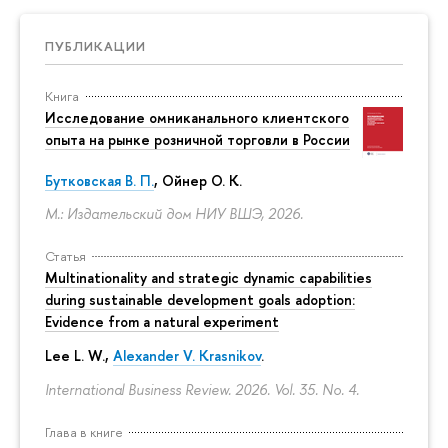
ПУБЛИКАЦИИ
Книга
Исследование омниканального клиентского
опыта на рынке розничной торговли в России
Бутковская В. П.
,
Ойнер О. К.
М.: Издательский дом НИУ ВШЭ, 2026.
Статья
Multinationality and strategic dynamic capabilities
during sustainable development goals adoption:
Evidence from a natural experiment
Lee L. W.,
Alexander V. Krasnikov
.
International Business Review. 2026. Vol. 35. No. 4.
Глава в книге