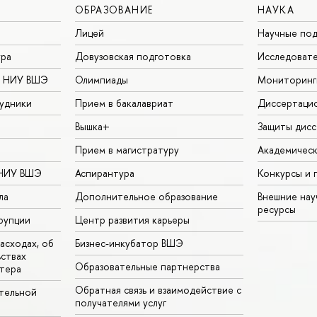
ОБРАЗОВАНИЕ
НАУКА
Лицей
Научные под
ура
Довузовская подготовка
Исследовате
в НИУ ВШЭ
Олимпиады
Мониторинг
удники
Прием в бакалавриат
Диссертаци
Вышка+
Защиты дисс
Прием в магистратуру
Академическ
 НИУ ВШЭ
Аспирантура
Конкурсы и 
ла
Дополнительное образование
Внешние на
ресурсы
рупции
Центр развития карьеры
асходах, об
Бизнес-инкубатор ВШЭ
ьствах
Образовательные партнерства
тера
Обратная связь и взаимодействие с
тельной
получателями услуг