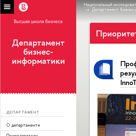
Национальный исследоват
Департамент бизнес
Высшая школа бизнеса
Приоритет
Департамент
бизнес-
информатики
Про
резу
Inno
ДЕПАРТАМЕНТ
О департаменте
Преподаватели