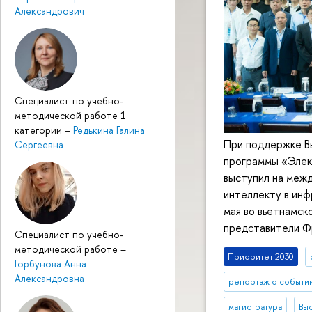
Александрович
Специалист по учебно-
методической работе 1
категории
–
Редькина Галина
При поддержке В
Сергеевна
программы «Элек
выступил на меж
интеллекту в инф
мая во вьетнамск
представители Фр
Специалист по учебно-
методической работе
–
Приоритет 2030
Горбунова Анна
Александровна
репортаж о событи
магистратура
Вы