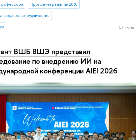
профессора
Программа развития 2030
ународное сотрудничество
са
17 июня
дент ВШБ ВШЭ представил
едование по внедрению ИИ на
ународной конференции AIEI 2026