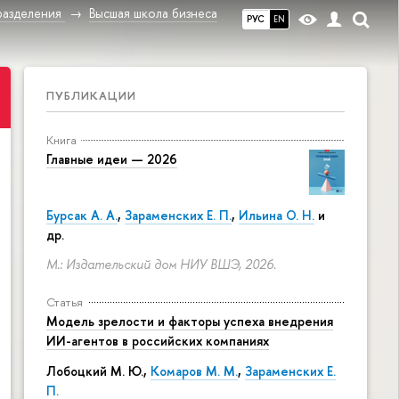
разделения
Высшая школа бизнеса
РУС
EN
ПУБЛИКАЦИИ
Книга
Главные идеи — 2026
Бурсак А. А.
,
Зараменских Е. П.
,
Ильина О. Н.
и
др.
М.: Издательский дом НИУ ВШЭ, 2026.
Статья
Модель зрелости и факторы успеха внедрения
ИИ-агентов в российских компаниях
Лобоцкий М. Ю.,
Комаров М. М.
,
Зараменских Е.
П.