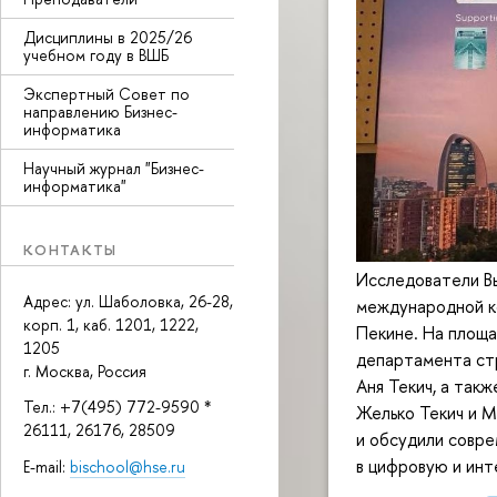
Дисциплины в 2025/26
учебном году в ВШБ
Экспертный Совет по
направлению Бизнес-
информатика
Научный журнал "Бизнес-
информатика"
КОНТАКТЫ
Исследователи В
Адрес: ул. Шаболовка, 26-28,
международной ко
корп. 1, каб. 1201, 1222,
Пекине. На площа
1205
департамента ст
г. Москва, Россия
Аня Текич, а та
Тел.: +7(495) 772-9590 *
Желько Текич и М
26111, 26176, 28509
и обсудили совре
в цифровую и инт
E-mail:
bischool@hse.ru