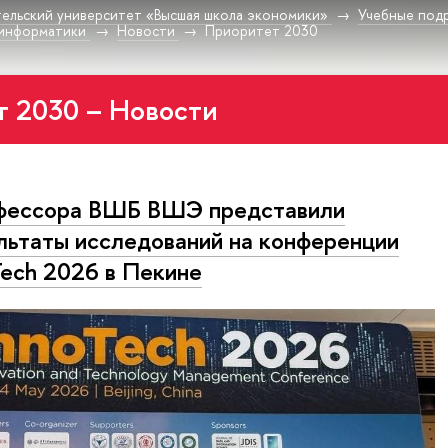
ельский университет «Высшая школа экономики»
Учебные под
-информатики
Новости
Приоритет 2030
 2030 – Новости
фессора ВШБ ВШЭ представили
льтаты исследований на конференции
Tech 2026 в Пекине