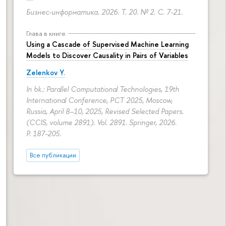
Бизнес-информатика. 2026. Т. 20. № 2.
С. 7-21.
Глава в книге
Using a Cascade of Supervised Machine Learning
Models to Discover Causality in Pairs of Variables
Zelenkov Y.
In bk.: Parallel Computational Technologies, 19th
International Conference, PCT 2025, Moscow,
Russia, April 8–10, 2025, Revised Selected Papers.
(CCIS, volume 2891). Vol. 2891. Springer, 2026.
P. 187-205.
Все публикации