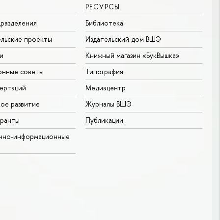
РЕСУРСЫ
разделения
Библиотека
льские проекты
Издательский дом ВШЭ
и
Книжный магазин «БукВышка»
онные советы
Типография
ертаций
Медиацентр
ое развитие
Журналы ВШЭ
гранты
Публикации
учно-информационные