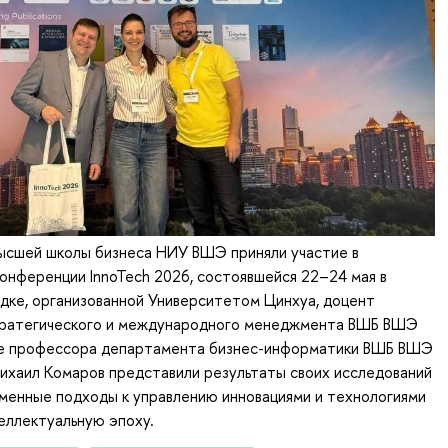
ысшей школы бизнеса НИУ ВШЭ приняли участие в
нференции InnoTech 2026, состоявшейся 22–24 мая в
дке, организованной Университетом Цинхуа, доцент
ратегического и международного менеджмента ВШБ ВШЭ
кже профессора департамента бизнес-информатики ВШБ ВШЭ
ихаил Комаров представили результаты своих исследований
менные подходы к управлению инновациями и технологиями
еллектуальную эпоху.