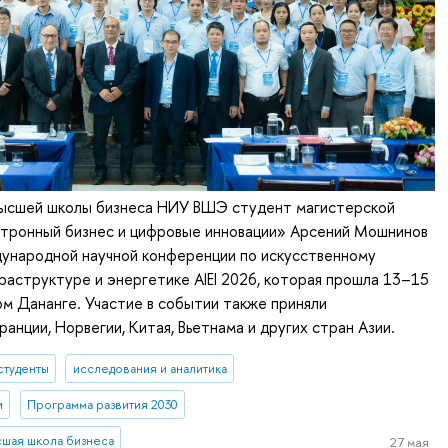
ысшей школы бизнеса НИУ ВШЭ студент магистерской
тронный бизнес и цифровые инновации» Арсений Мошнинов
дународной научной конференции по искусственному
раструктуре и энергетике AIEI 2026, которая прошла 13–15
ом Дананге. Участие в событии также приняли
анции, Норвегии, Китая, Вьетнама и других стран Азии.
студенты
исследования и аналитика
и
Программа развития 2030
сшая школа бизнеса
27 мая