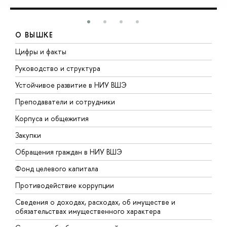
О ВЫШКЕ
Цифры и факты
Л
Руководство и структура
Д
Устойчивое развитие в НИУ ВШЭ
О
Преподаватели и сотрудники
П
Корпуса и общежития
В
Закупки
П
Обращения граждан в НИУ ВШЭ
А
Фонд целевого капитала
Д
Противодействие коррупции
Ц
Сведения о доходах, расходах, об имуществе и
Б
обязательствах имущественного характера
О