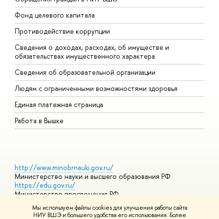
Фонд целевого капитала
Д
Противодействие коррупции
Ц
Сведения о доходах, расходах, об имуществе и
Б
обязательствах имущественного характера
О
Сведения об образовательной организации
О
Людям с ограниченными возможностями здоровья
Единая платежная страница
Работа в Вышке
http://www.minobrnauki.gov.ru/
Министерство науки и высшего образования РФ
https://edu.gov.ru/
Министерство просвещения РФ
https://elearning.hse.ru/mooc
Мы используем файлы cookies для улучшения работы сайта
Массовые открытые онлайн-курсы
НИУ ВШЭ и большего удобства его использования. Более