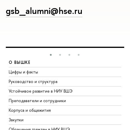
gsb_alumni@hse.ru
О ВЫШКЕ
Цифры и факты
Л
Руководство и структура
Д
Устойчивое развитие в НИУ ВШЭ
О
Преподаватели и сотрудники
П
Корпуса и общежития
В
Закупки
П
Обращения граждан в НИУ ВШЭ
А