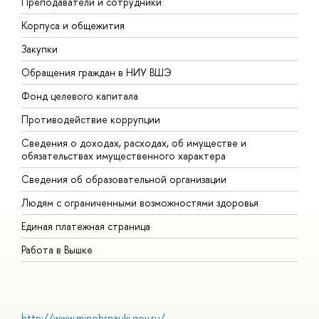
Преподаватели и сотрудники
П
Корпуса и общежития
В
Закупки
П
Обращения граждан в НИУ ВШЭ
А
Фонд целевого капитала
Д
Противодействие коррупции
Ц
Сведения о доходах, расходах, об имуществе и
Б
обязательствах имущественного характера
О
Сведения об образовательной организации
О
Людям с ограниченными возможностями здоровья
Единая платежная страница
Работа в Вышке
http://www.minobrnauki.gov.ru/