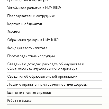
Устойчивое развитие в НИУ ВШЭ
О
Преподаватели и сотрудники
П
Корпуса и общежития
В
Закупки
П
Обращения граждан в НИУ ВШЭ
А
Фонд целевого капитала
Д
Противодействие коррупции
Ц
Сведения о доходах, расходах, об имуществе и
Б
обязательствах имущественного характера
О
Сведения об образовательной организации
О
Людям с ограниченными возможностями здоровья
Единая платежная страница
Работа в Вышке