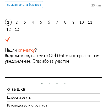
Высшая школа бизнеса
23 мая
1
2
3
4
5
6
7
8
9
10
11
12
13
Нашли
опечатку
?
Выделите её, нажмите Ctrl+Enter и отправьте нам
уведомление. Спасибо за участие!
О ВЫШКЕ
Цифры и факты
Л
Руководство и структура
Д