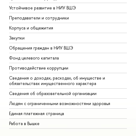
Устойчивое развитие в НИУ ВШЭ
О
Преподаватели и сотрудники
П
Корпуса и общежития
В
Закупки
П
Обращения граждан в НИУ ВШЭ
А
Фонд целевого капитала
Д
Противодействие коррупции
Ц
Сведения о доходах, расходах, об имуществе и
Б
обязательствах имущественного характера
О
Сведения об образовательной организации
О
Людям с ограниченными возможностями здоровья
Единая платежная страница
Работа в Вышке