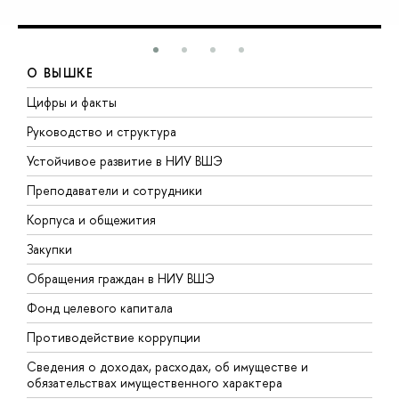
О ВЫШКЕ
Цифры и факты
Л
Руководство и структура
Д
Устойчивое развитие в НИУ ВШЭ
О
Преподаватели и сотрудники
П
Корпуса и общежития
В
Закупки
П
Обращения граждан в НИУ ВШЭ
А
Фонд целевого капитала
Д
Противодействие коррупции
Ц
Сведения о доходах, расходах, об имуществе и
Б
обязательствах имущественного характера
О