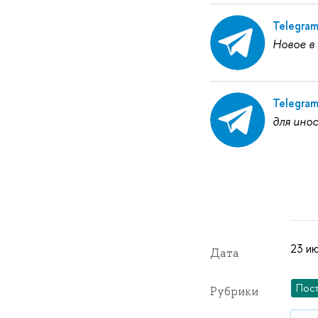
Telegra
Новое в
Telegra
для ино
23 ию
Дата
Пос
Рубрики