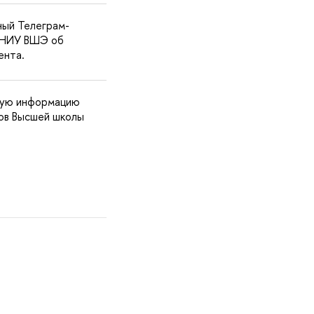
ный Телеграм-
а НИУ ВШЭ об
ента.
ьную информацию
ов Высшей школы