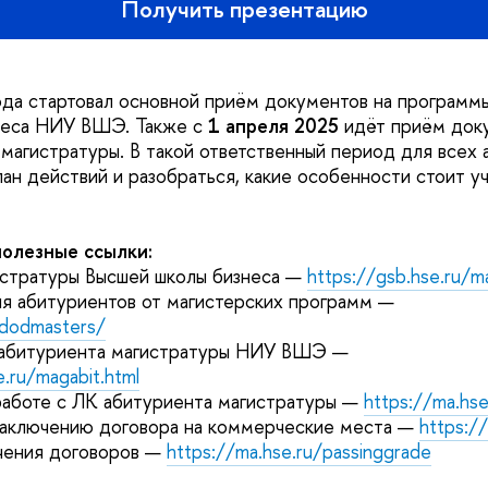
Получить презентацию
ода стартовал основной приём документов на программ
неса НИУ ВШЭ. Также с
1 апреля 2025
идёт приём док
магистратуры. В такой ответственный период для всех 
лан действий и разобраться, какие особенности стоит у
полезные ссылки:
стратуры Высшей школы бизнеса —
https://gsb.hse.ru/m
я абитуриентов от магистерских программ —
/dodmasters/
 абитуриента магистратуры НИУ ВШЭ —
.ru/magabit.html
работе с ЛК абитуриента магистратуры —
https://ma.hse
заключению договора на коммерческие места —
https:/
чения договоров —
https://ma.hse.ru/passinggrade