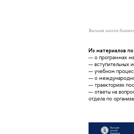
Высшая школа бизне
Из материалов по
— о программах ма
— вступительных и
— учебном процесс
— о международно
— траекториях пос
— ответы на вопр
отдела по организ