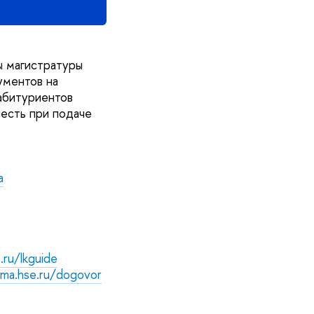
ы магистратуры
ументов на
абитуриентов
честь при подаче
a
.ru/lkguide
/ma.hse.ru/dogovor