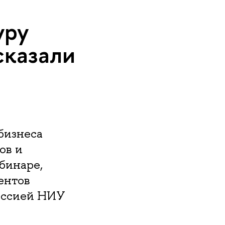
уру
сказали
бизнеса
ов и
бинаре,
ентов
иссией НИУ