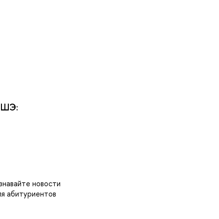
ВШЭ:
знавайте новости
ля абитуриентов