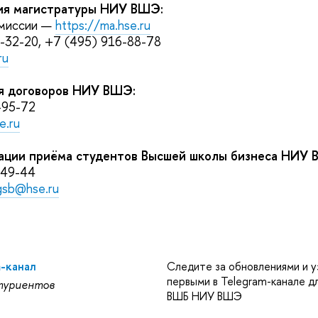
ия магистратуры НИУ ВШЭ:
омиссии —
https://ma.hse.ru
1-32-20, +7 (495) 916-88-78
ru
я договоров НИУ ВШЭ:
2-95-72
e.ru
ации приёма студентов Высшей школы бизнеса НИУ 
-49-44
gsb@hse.ru
m-канал
Следите за обновлениями и у
первыми в Telegram-канале д
туриентов
ВШБ НИУ ВШЭ