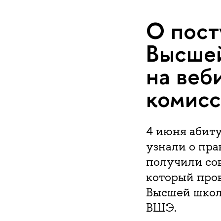
О пост
Высшей
на веб
комис
4 июня абит
узнали о пра
получили сов
который пров
Высшей школ
ВШЭ.