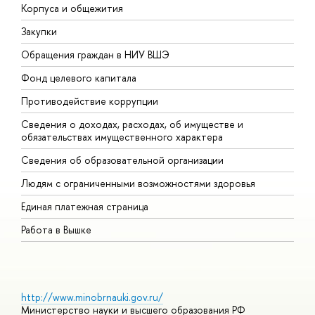
Корпуса и общежития
В
Закупки
П
Обращения граждан в НИУ ВШЭ
А
Фонд целевого капитала
Д
Противодействие коррупции
Ц
Сведения о доходах, расходах, об имуществе и
Б
обязательствах имущественного характера
О
Сведения об образовательной организации
О
Людям с ограниченными возможностями здоровья
Единая платежная страница
Работа в Вышке
http://www.minobrnauki.gov.ru/
Министерство науки и высшего образования РФ