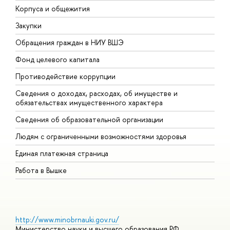
Корпуса и общежития
В
Закупки
П
Обращения граждан в НИУ ВШЭ
А
Фонд целевого капитала
Д
Противодействие коррупции
Ц
Сведения о доходах, расходах, об имуществе и
Б
обязательствах имущественного характера
О
Сведения об образовательной организации
О
Людям с ограниченными возможностями здоровья
Единая платежная страница
Работа в Вышке
http://www.minobrnauki.gov.ru/
Министерство науки и высшего образования РФ