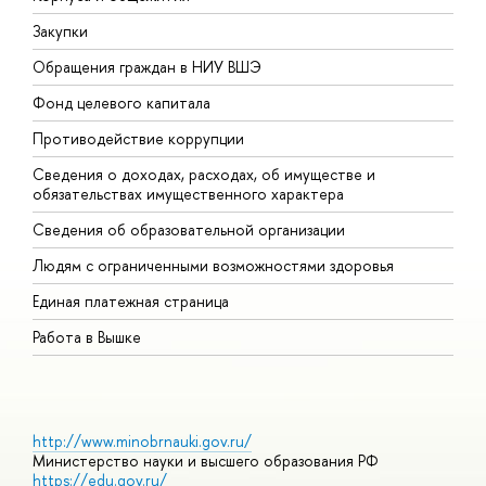
Закупки
П
Обращения граждан в НИУ ВШЭ
А
Фонд целевого капитала
Д
Противодействие коррупции
Ц
Сведения о доходах, расходах, об имуществе и
Б
обязательствах имущественного характера
О
Сведения об образовательной организации
О
Людям с ограниченными возможностями здоровья
Единая платежная страница
Работа в Вышке
http://www.minobrnauki.gov.ru/
Министерство науки и высшего образования РФ
https://edu.gov.ru/