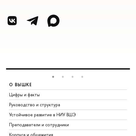
О ВЫШКЕ
Цифры и факты
Л
Руководство и структура
Д
Устойчивое развитие в НИУ ВШЭ
О
Преподаватели и сотрудники
П
Корпуса и общежития
В