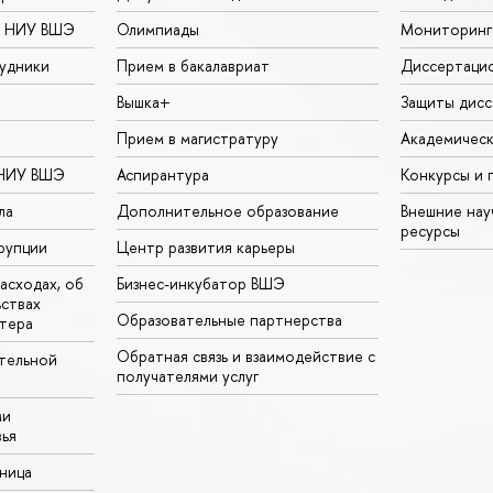
в НИУ ВШЭ
Олимпиады
Мониторинг
удники
Прием в бакалавриат
Диссертаци
Вышка+
Защиты дисс
Прием в магистратуру
Академическ
 НИУ ВШЭ
Аспирантура
Конкурсы и 
ла
Дополнительное образование
Внешние на
ресурсы
рупции
Центр развития карьеры
асходах, об
Бизнес-инкубатор ВШЭ
ьствах
Образовательные партнерства
тера
Обратная связь и взаимодействие с
тельной
получателями услуг
ми
ья
аница