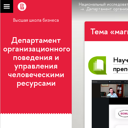
Национальный исследоват
Департамент организ
Высшая школа бизнеса
Тема «маг
Департамент
организационного
поведения и
Науч
управления
преп
человеческими
ресурсами