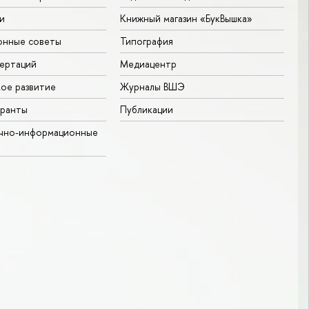
и
Книжный магазин «БукВышка»
онные советы
Типография
ертаций
Медиацентр
ое развитие
Журналы ВШЭ
гранты
Публикации
учно-информационные