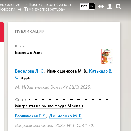
разделения
Высшая школа бизнеса
РУС
EN
Новости
Тема «магистратура»
ПУБЛИКАЦИИ
Книга
Бизнес в Азии
Веселова Л. С.
,
Иванющенкова М. В.
,
Катькало В.
С.
и др.
М.: Издательский дом НИУ ВШЭ, 2025.
Статья
Мигранты на рынке труда Москвы
Варшавская Е. Я.
,
Денисенко М. Б.
Вопросы экономики. 2025. № 1.
С. 44-70.