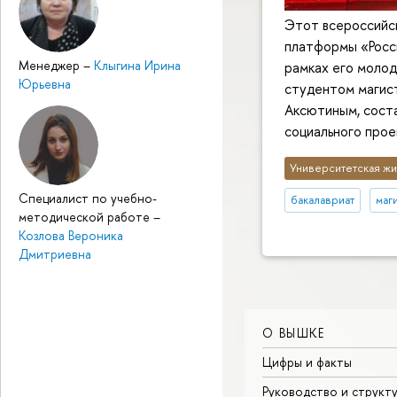
Этот всероссийск
платформы «Росси
Менеджер
–
Клыгина Ирина
рамках его молод
Юрьевна
студентом магис
Аксютиным, соста
социального прое
Университетская жи
Специалист по учебно-
бакалавриат
маг
методической работе
–
Козлова Вероника
Дмитриевна
О ВЫШКЕ
Цифры и факты
Руководство и структ