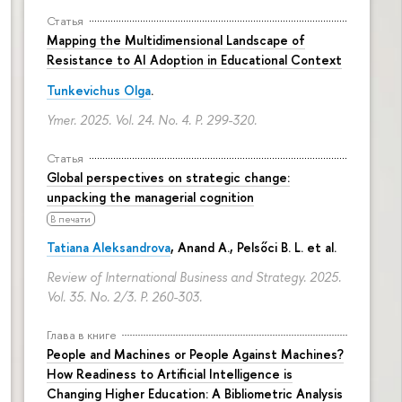
Статья
Mapping the Multidimensional Landscape of
Resistance to AI Adoption in Educational Context
Tunkevichus Olga
.
Ymer. 2025. Vol. 24. No. 4.
P. 299-320.
Статья
Global perspectives on strategic change:
unpacking the managerial cognition
В печати
Tatiana Aleksandrova
,
Anand A.
, Pelsőci B. L. et al.
Review of International Business and Strategy. 2025.
Vol. 35. No. 2/3.
P. 260-303.
Глава в книге
People and Machines or People Against Machines?
How Readiness to Artificial Intelligence is
Changing Higher Education: A Bibliometric Analysis