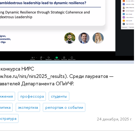
 конкурса НИРС
w.hse.ru/nirs/nirs2025_results). Среди лауреатов —
авателей Департамента ОПиУЧР.
ижения
профессора
студенты
литика
экспертиза
репортаж о событии
истратура
24 декабря, 2025 г.