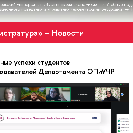
ельский университет «Высшая школа экономики»
Учебные под
ационного поведения и управления человеческими ресурсами
истратура» – Новости
ные успехи студентов
одавателей Департамента ОПиУЧР