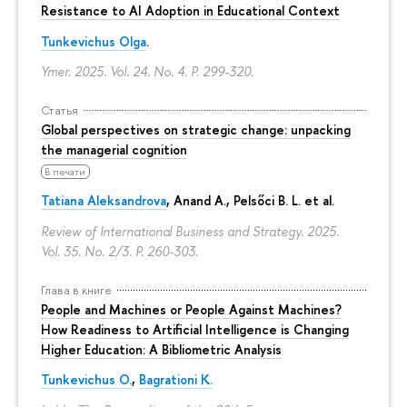
Resistance to AI Adoption in Educational Context
Tunkevichus Olga
.
Ymer. 2025. Vol. 24. No. 4.
P. 299-320.
Статья
Global perspectives on strategic change: unpacking
the managerial cognition
В печати
Tatiana Aleksandrova
,
Anand A.
, Pelsőci B. L. et al.
Review of International Business and Strategy. 2025.
Vol. 35. No. 2/3.
P. 260-303.
Глава в книге
People and Machines or People Against Machines?
How Readiness to Artificial Intelligence is Changing
Higher Education: A Bibliometric Analysis
Tunkevichus O.
,
Bagrationi K.