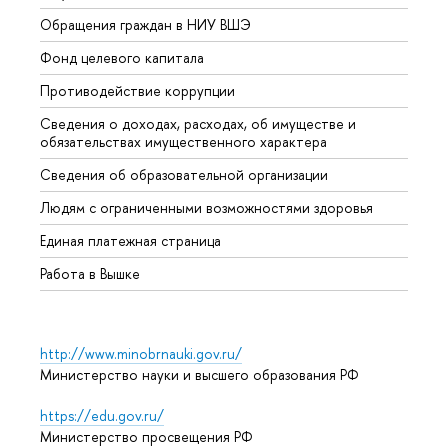
Обращения граждан в НИУ ВШЭ
Аспир
Фонд целевого капитала
Допол
Противодействие коррупции
Центр
Сведения о доходах, расходах, об имуществе и
Бизне
обязательствах имущественного характера
Образ
Сведения об образовательной организации
Обрат
Людям с ограниченными возможностями здоровья
Единая платежная страница
Работа в Вышке
http://www.minobrnauki.gov.ru/
Министерство науки и высшего образования РФ
https://edu.gov.ru/
Министерство просвещения РФ