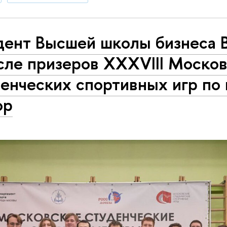
дент Высшей школы бизнеса
сле призеров XXXVIII Моско
енческих спортивных игр по 
ор