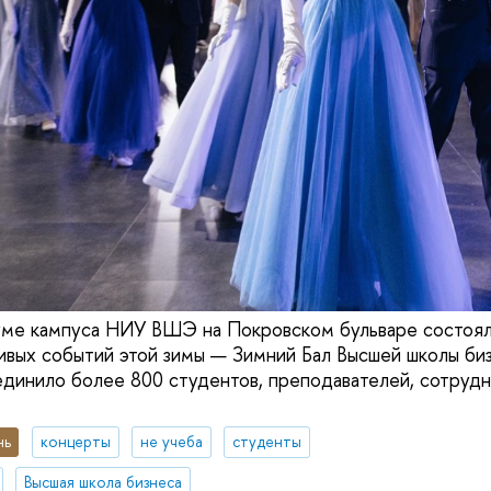
уме кампуса НИУ ВШЭ на Покровском бульваре состоял
ивых событий этой зимы — Зимний Бал Высшей школы би
инило более 800 студентов, преподавателей, сотрудн
нь
концерты
не учеба
студенты
Высшая школа бизнеса