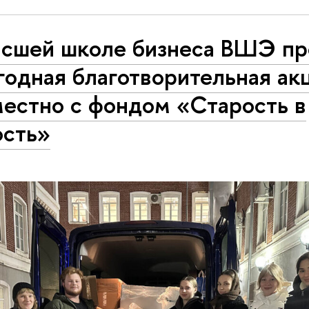
ысшей школе бизнеса ВШЭ п
одная благотворительная ак
местно с фондом «Старость в
ость»