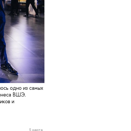
ось одно из самых
знеса ВШЭ.
иков и
5 марта