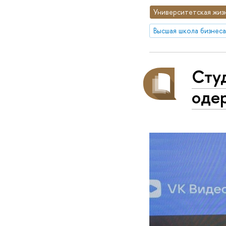
Университетская жиз
Высшая школа бизнеса
Сту
оде