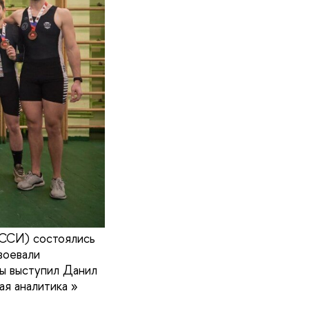
МССИ) состоялись
воевали
ы выступил Данил
ая аналитика »