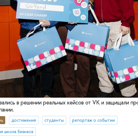
вались в решении реальных кейсов от VK и защищали пр
ании.
нь
достижения
студенты
репортаж о событии
я школа бизнеса