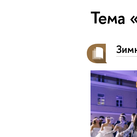
Тема 
Зим