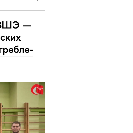
 ВШЭ —
вских
гребле-