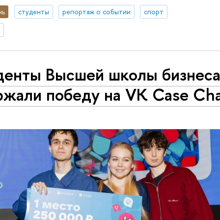
нь
студенты
репортаж о событии
спорт
денты Высшей школы бизнес
ржали победу на VK Case Ch