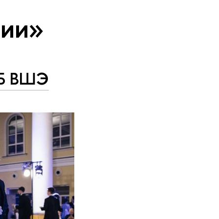
тии»
ШБ ВШЭ