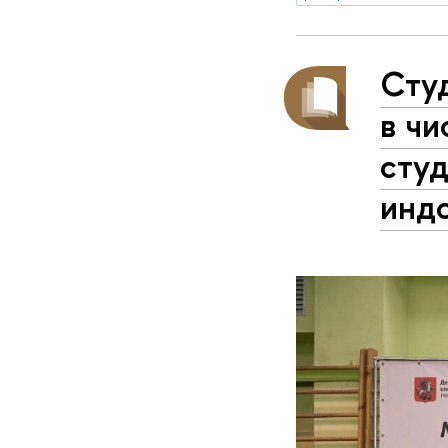
Сту
в чи
студ
инд