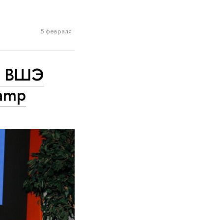
5 февраля
а ВШЭ
amp