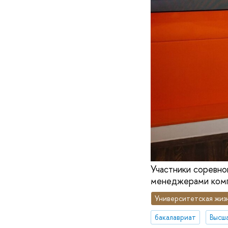
Участники соревно
менеджерами комп
Университетская жиз
бакалавриат
Высша