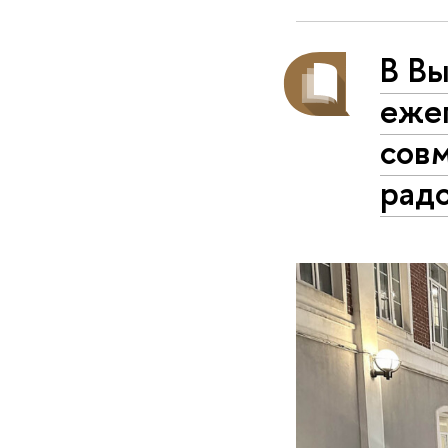
В В
ежег
сов
рад