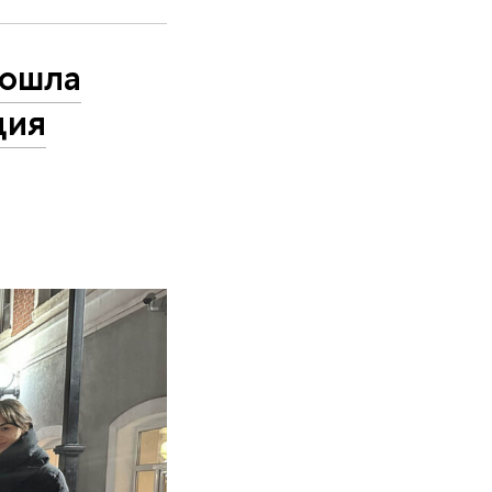
рошла
ция