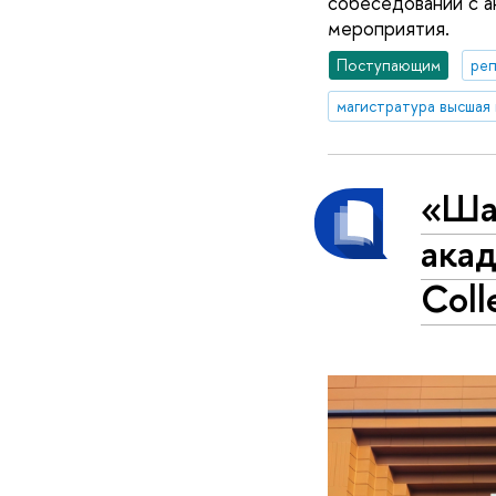
собеседований с а
мероприятия.
Поступающим
реп
магистратура высшая 
«Ша
акад
Coll