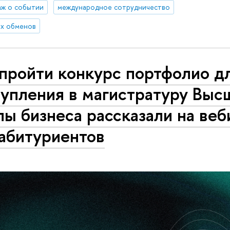
ж о событии
международное сотрудничество
х обменов
пройти конкурс портфолио д
тупления в магистратуру Выс
ы бизнеса рассказали на веб
 абитуриентов