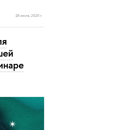
18 июля, 2025 г.
ля
шей
инаре