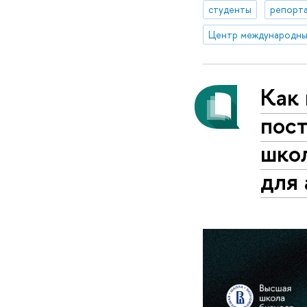
студенты
репорта
Центр международны
Как 
пос
школ
для