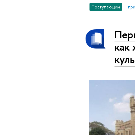
Поступающим
при
Перв
как 
куль