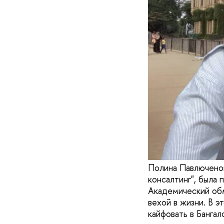
Полина Павлюченок
консалтинг", была 
Академический обм
вехой в жизни. В э
кайфовать в Бангал