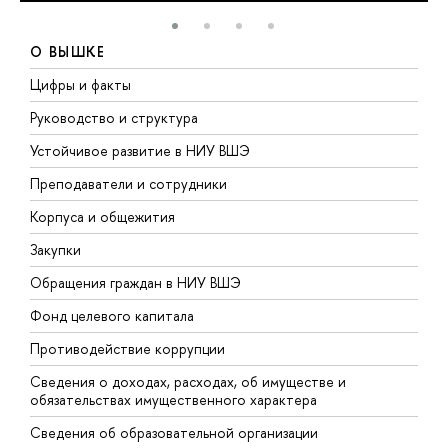
О ВЫШКЕ
Цифры и факты
Л
Руководство и структура
Д
Устойчивое развитие в НИУ ВШЭ
О
Преподаватели и сотрудники
П
Корпуса и общежития
В
Закупки
П
Обращения граждан в НИУ ВШЭ
А
Фонд целевого капитала
Д
Противодействие коррупции
Ц
Сведения о доходах, расходах, об имуществе и
Б
обязательствах имущественного характера
О
Сведения об образовательной организации
О