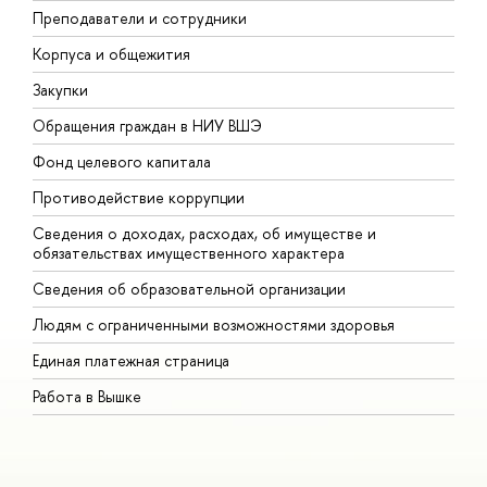
Преподаватели и сотрудники
П
Корпуса и общежития
В
Закупки
П
Обращения граждан в НИУ ВШЭ
А
Фонд целевого капитала
Д
Противодействие коррупции
Ц
Сведения о доходах, расходах, об имуществе и
Б
обязательствах имущественного характера
О
Сведения об образовательной организации
О
Людям с ограниченными возможностями здоровья
Единая платежная страница
Работа в Вышке