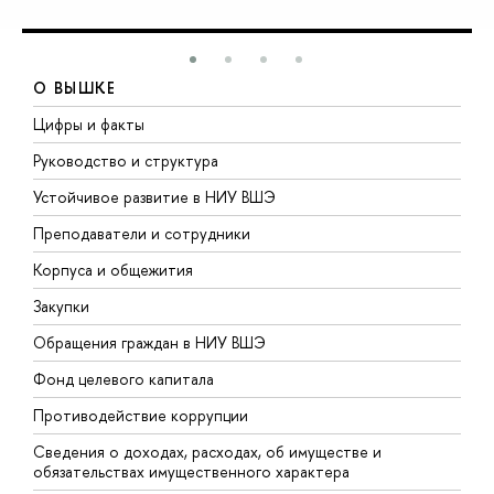
О ВЫШКЕ
Цифры и факты
Л
Руководство и структура
Д
Устойчивое развитие в НИУ ВШЭ
О
Преподаватели и сотрудники
П
Корпуса и общежития
В
Закупки
П
Обращения граждан в НИУ ВШЭ
А
Фонд целевого капитала
Д
Противодействие коррупции
Ц
Сведения о доходах, расходах, об имуществе и
Б
обязательствах имущественного характера
О